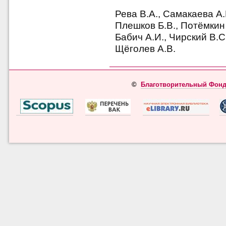
Рева В.А., Самакаева А.
Плешков Б.В., Потёмкин 
Бабич А.И., Чирский В.С
Щёголев А.В.
©
Благотворительный Фонд