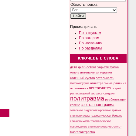
Область поиска
Просматривать
По выпускам
По авторам
По названию
По разделам
КЛЮЧЕВЫЕ СЛОВА
дети
диагностика
закрытая травма
интенсивная терапия
живота
коленный сустав
летальность
микрохирургия
огнестрельные ранения
остеосинтез
осложнения
острый
респираторный дистресс-синдром
политравма
реабилитация
сочетанная травма
сепсис
тотальное эндопротезирование
травма
спинного мозга
травматическая болезнь
спинного мозга
травматическое
черепно-
повреждение спинного мозга
мозговая травма