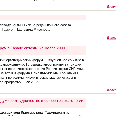
Далее
 поводу кончины члена редакционного совета
АН Сергея Павловича Миронова.
Далее
рум в Казани объединил более 7000
йский ортопедический форум — крупнейшее событие в
дравоохранения. Площадку мероприятия за три дня
нженеров, биотехнологов из России, стран СНГ, Азии,
 участие в форуме в онлайн-режиме. Глобальная
ная программы, хирургические мастер-классы и
ую программу ЕОФ-2023.
Далее
дум о сотрудничестве в сфере травматологии
едставители Кыргызстана, Таджикистана,