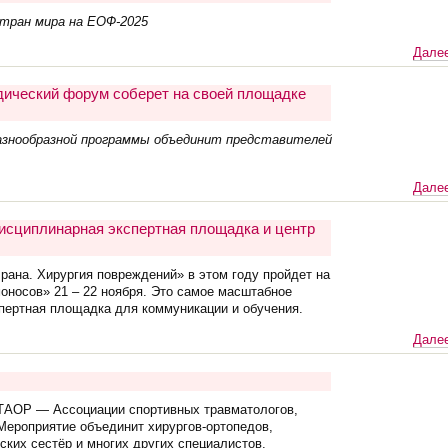
тран мира на ЕОФ-2025
Далее
дический форум соберет на своей площадке
разнообразной программы объединит представителей
Далее
дисциплинарная экспертная площадка и центр
рана. Хирургия повреждений» в этом году пройдет на
оносов» 21 – 22 ноября. Это самое масштабное
спертная площадка для коммуникации и обучения.
Далее
СТАОР — Ассоциации спортивных травматологов,
 Мероприятие объединит хирургов-ортопедов,
ских сестёр и многих других специалистов.