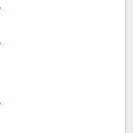
...
...
...