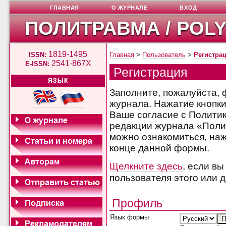
ГЛАВНАЯ
О ЖУРНАЛЕ
ВХОД
ПОЛИТРАВМА / POL
1819-1495
ISSN:
Главная
>
Пользователь
>
Регистра
2541-867X
E-ISSN:
Регистрация
ЯЗЫК
Заполните, пожалуйста, 
журнала. Нажатие кнопки
Ваше согласие с Полити
редакции журнала «Поли
можно ознакомиться, наж
конце данной формы.
Щелкните здесь
, если в
пользователя этого или 
Профиль
Язык формы