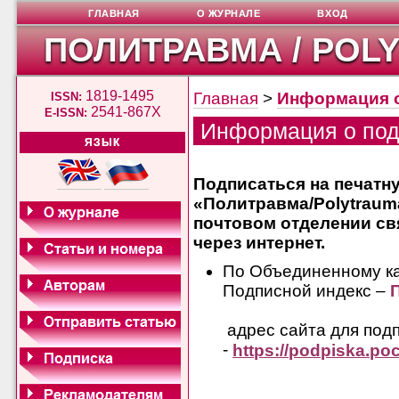
ГЛАВНАЯ
О ЖУРНАЛЕ
ВХОД
ПОЛИТРАВМА / POL
1819-1495
Главная
>
Информация о
ISSN:
2541-867X
E-ISSN:
Информация о под
ЯЗЫК
Подписаться на печатн
«Политравма/Polytraum
почтовом отделении св
через интернет.
По Объединенному к
Подписной индекс –
адрес сайта для подп
-
https://podpiska.po