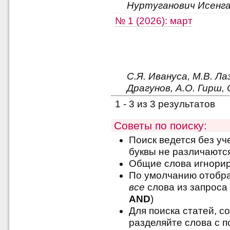
Нуртуганович Исенга
№ 1 (2026): март
С.Я. Ивануса, М.В. Лаз
Драгунов, А.О. Гирш, 
1 - 3 из 3 результатов
Советы по поиску:
Поиск ведется без уч
буквы не различаютс
Общие слова игнори
По умолчанию отобра
все
слова из запроса 
AND
)
Для поиска статей, с
разделяйте слова с