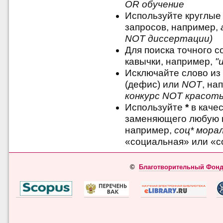
OR обучение
Используйте круглые
запросов, например,
NOT диссертации)
Для поиска точного 
кавычки, например,
"
Исключайте слово из
(дефис) или
NOT
, на
конкурс NOT красот
Используйте
*
в качес
заменяющего любую 
например,
соц* мора
«социальная» или «с
©
Благотворительный Фонд