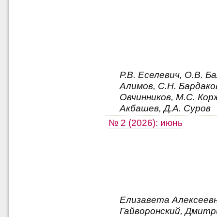
Р.В. Еселевич, О.В. Б
Алимов, С.Н. Бардаков
Овчинников, М.С. Корж
Акбашев, Д.А. Суров
№ 2 (2026): июнь
Елизавета Алексеевн
Гайворонский, Дмитр