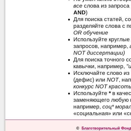
все
слова из запроса 
AND
)
Для поиска статей, с
разделяйте слова с
OR обучение
Используйте круглые
запросов, например,
NOT диссертации)
Для поиска точного 
кавычки, например,
"
Исключайте слово из
(дефис) или
NOT
, на
конкурс NOT красот
Используйте
*
в качес
заменяющего любую 
например,
соц* мора
«социальная» или «с
©
Благотворительный Фонд