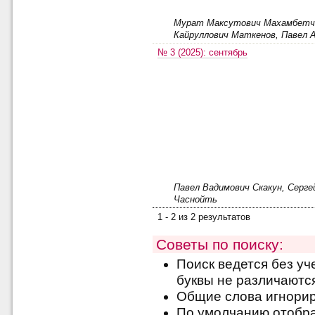
Мурат Максутович Махамбетчи
Кайруллович Маткенов, Павел 
№ 3 (2025): сентябрь
Павел Вадимович Скакун, Серге
Часнойть
1 - 2 из 2 результатов
Советы по поиску:
Поиск ведется без уч
буквы не различаютс
Общие слова игнори
По умолчанию отобра