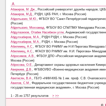
А
Абакиров, М. Дж.
, Российский университет дружбы народов; ЦКБ 
Абакиров, М.Д.
, РУДН, ЦКБ РАН, г. Москва (Россия)
Абдельазиз, М.Ю.
, ФГБОУ ВО "Санкт-Петербургский педиатричес
(Россия)
Абдельазиз, Моххамад
, ФГБОУ ВО СПбГПМУ Минздрава России, г
Абдулазизов, Отабек Насибжон угли
, Андижанский государственн
Абдулхабиров, М.А.
, РУДН РУДН, г. Москва (Россия)
Абдулхабиров, М.А.
, РУДН, г. Москва (Россия)
Абилемец, А.С.
, ФГБОУ ВО РНИМУ им Н И Пирогова Минздрава Ро
Абилемец, А.С.
, ФГАОУ ВО РНИМУ им. Н.И. Пирогова» Минздрава 
Абросимов, А.В.
, ФГБОУ ДПО «Российская медицинская академия
Москва (Россия)
Абросова, О.Е.
, Департамент охраны здоровья населения Кемеров
Аверкиев, Д.В.
, ФГБВОУВО «Военно-медицинская академия имени
Петербург (Россия)
Аветисян, В.А.
, ГБУЗ «НИИ-ККБ № 1 им. проф. С.В. Очаповского»
Авилов, С.М.
, Федеральное государственное бюджетное учрежд
государственная медицинская академия», г. Москва (Россия)
1 - 25 из 1757 результатов
>
>>
©