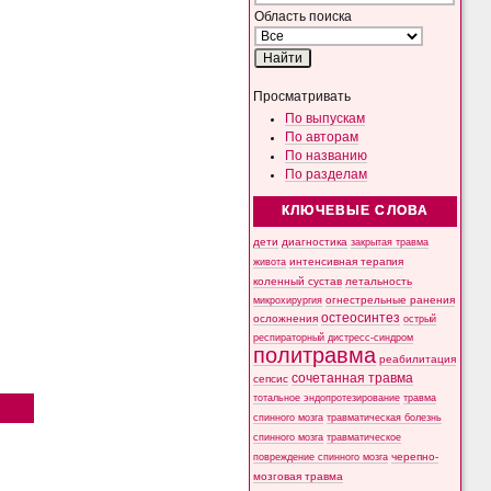
Область поиска
Просматривать
По выпускам
По авторам
По названию
По разделам
КЛЮЧЕВЫЕ СЛОВА
дети
диагностика
закрытая травма
интенсивная терапия
живота
коленный сустав
летальность
микрохирургия
огнестрельные ранения
остеосинтез
осложнения
острый
респираторный дистресс-синдром
политравма
реабилитация
сочетанная травма
сепсис
тотальное эндопротезирование
травма
спинного мозга
травматическая болезнь
спинного мозга
травматическое
черепно-
повреждение спинного мозга
мозговая травма