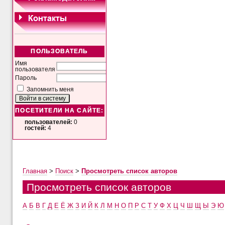
ПОЛЬЗОВАТЕЛЬ
Имя
пользователя
Пароль
Запомнить меня
ПОСЕТИТЕЛИ НА САЙТЕ:
пользователей:
0
гостей:
4
Главная
>
Поиск
>
Просмотреть список авторов
Просмотреть список авторов
А
Б
В
Г
Д
Е
Ё
Ж
З
И
Й
К
Л
М
Н
О
П
Р
С
Т
У
Ф
Х
Ц
Ч
Ш
Щ
Ы
Э
Ю