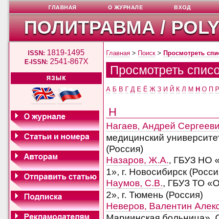
ГЛАВНАЯ
О ЖУРНАЛЕ
ВХОД
ПОЛИТРАВМА / POL
1819-1495
ISSN:
Главная
>
Поиск
>
Просмотреть спи
2541-867X
E-ISSN:
Просмотреть списо
ЯЗЫК
А
Б
В
Г
Д
Е
Ё
Ж
З
И
Й
К
Л
М
Н
О
П
Н
Нагаев, Андрей Сергеев
медицинский университет
(Россия)
Назаров, Ж.А.
, ГБУЗ НО 
1», г. Новосибирск (Росси
Наумов, С.В.
, ГБУЗ ТО «
2», г. Тюмень (Россия)
Неверов, Валентин Алек
Мариинская больница», 