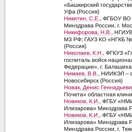
«Башкирский государстве
Уфа (Россия)
Никитин, С.Е.
, ФГБОУ ВО
Минздрава России, г. Мос
Никифорова, Н.В.
, НГИУ
М3 РФ; ГАУЗ КО «НГКБ № 
(Россия)
Николаев, К.Н.
, ФГКУЗ «
госпиталь войск национа
Федерации», г. Балашиха
Нимаев, В.В.
, НИИКЭЛ – 
Новосибирск (Россия)
Новак, Денис Геннадьев
Почета» областная клини
Новиков, К.И.
, ФГБУ «НМИ
Илизарова» Минздрава Ро
Новиков, К.И.
, ФГБУ «НМИ
Илизарова» Минздрава 
Минздрава России, г. Тю