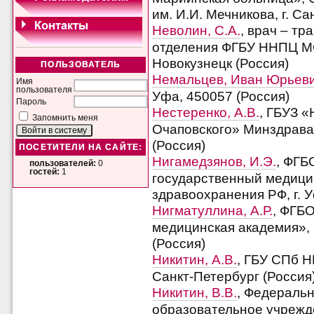
им. И.И. Мечникова, г. Са
Неволин, С.А.
, врач – т
отделения ФГБУ ННПЦ МС
Новокузнецк (Россия)
ПОЛЬЗОВАТЕЛЬ
Немальцев, Иван Юрьев
Имя
пользователя
Уфа, 450057 (Россия)
Пароль
Нестеренко, А.В.
, ГБУЗ «
Запомнить меня
Очаповского» Минздрава 
(Россия)
ПОСЕТИТЕЛИ НА САЙТЕ:
Нигамедзянов, И.Э.
, ФГБ
пользователей:
0
гостей:
1
государственный медици
здравоохранения РФ, г. 
Нигматуллина, А.Р.
, ФГБ
медицинская академия»,
(Россия)
Никитин, А.В.
, ГБУ СПб Н
Санкт-Петербург (Россия
Никитин, В.В.
, Федераль
образовательное учрежд