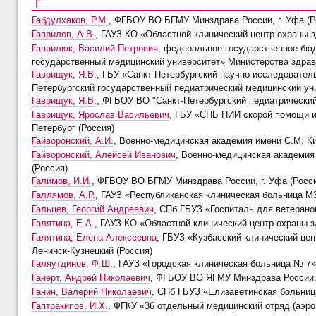
Г
Габдулхаков, Р.М.
, ФГБОУ ВО БГМУ Минздрава России, г. Уфа (Р
Гаврилов, А.В.
, ГАУЗ КО «Областной клинический центр охраны з
Гаврилюк, Василий Петрович
, федеральное государственное бю
государственный медицинский университет» Министерства здрав
Гаврищук, Я.В.
, ГБУ «Санкт-Петербургский научно-исследовател
Петербургский государственный педиатрический медицинский унив
Гаврищук, Я.В.
, ФГБОУ ВО "Санкт-Петербургский педиатрический 
Гаврищук, Ярослав Васильевич
, ГБУ «СПБ НИИ скорой помощи и
Петербург (Россия)
Гайворонский, А.И.
, Военно-медицинская академия имени С.М. Кир
Гайворонский, Алейсей Иванович
, Военно-медицинская академия и
(Россия)
Галимов, И.И.
, ФГБОУ ВО БГМУ Минздрава России, г. Уфа (Росс
Галлямов, А.Р.
, ГАУЗ «Республиканская клиническая больница МЗ 
Гальцев, Георгий Андреевич
, СПб ГБУЗ «Госпиталь для ветеранов
Галятина, Е.А.
, ГАУЗ КО «Областной клинический центр охраны зд
Галятина, Елена Алексеевна
, ГБУЗ «Кузбасский клинический це
Ленинск-Кузнецкий (Россия)
Галяутдинов, Ф.Ш.
, ГАУЗ «Городская клиническая больница № 7» г
Ганерт, Андрей Николаевич
, ФГБОУ ВО ЯГМУ Минздрава России, 
Ганин, Валерий Николаевич
, СПб ГБУЗ «Елизаветинская больница
Гаптракипов, И.Х.
, ФГКУ «36 отдельный медицинский отряд (аэр