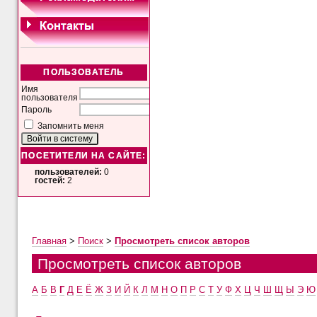
ПОЛЬЗОВАТЕЛЬ
Имя
пользователя
Пароль
Запомнить меня
ПОСЕТИТЕЛИ НА САЙТЕ:
пользователей:
0
гостей:
2
Главная
>
Поиск
>
Просмотреть список авторов
Просмотреть список авторов
А
Б
В
Г
Д
Е
Ё
Ж
З
И
Й
К
Л
М
Н
О
П
Р
С
Т
У
Ф
Х
Ц
Ч
Ш
Щ
Ы
Э
Ю