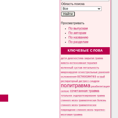
Область поиска
Просматривать
По выпускам
По авторам
По названию
По разделам
КЛЮЧЕВЫЕ СЛОВА
дети
диагностика
закрытая травма
интенсивная терапия
живота
коленный сустав
летальность
микрохирургия
огнестрельные ранения
остеосинтез
осложнения
острый
респираторный дистресс-синдром
политравма
реабилитация
сочетанная травма
сепсис
тотальное эндопротезирование
травма
спинного мозга
травматическая болезнь
спинного мозга
травматическое
черепно-
повреждение спинного мозга
мозговая травма