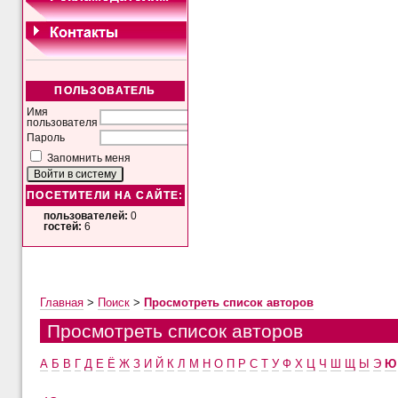
ПОЛЬЗОВАТЕЛЬ
Имя
пользователя
Пароль
Запомнить меня
ПОСЕТИТЕЛИ НА САЙТЕ:
пользователей:
0
гостей:
6
Главная
>
Поиск
>
Просмотреть список авторов
Просмотреть список авторов
А
Б
В
Г
Д
Е
Ё
Ж
З
И
Й
К
Л
М
Н
О
П
Р
С
Т
У
Ф
Х
Ц
Ч
Ш
Щ
Ы
Э
Ю