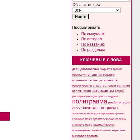
Область поиска
Просматривать
По выпускам
По авторам
По названию
По разделам
КЛЮЧЕВЫЕ СЛОВА
дети
диагностика
закрытая травма
интенсивная терапия
живота
коленный сустав
летальность
микрохирургия
огнестрельные ранения
остеосинтез
осложнения
острый
респираторный дистресс-синдром
политравма
реабилитация
сочетанная травма
сепсис
тотальное эндопротезирование
травма
спинного мозга
травматическая болезнь
спинного мозга
травматическое
черепно-
повреждение спинного мозга
мозговая травма