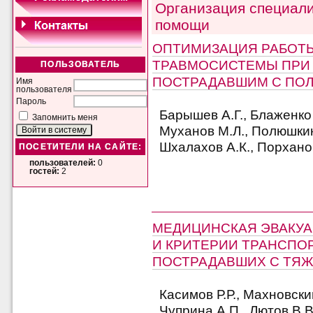
Организация специал
помощи
ОПТИМИЗАЦИЯ РАБОТ
ТРАВМОСИСТЕМЫ ПРИ
ПОЛЬЗОВАТЕЛЬ
ПОСТРАДАВШИМ С ПО
Имя
пользователя
Пароль
Барышев А.Г., Блаженко 
Запомнить меня
Муханов М.Л., Полюшкин
Шхалахов А.К., Порхано
ПОСЕТИТЕЛИ НА САЙТЕ:
пользователей:
0
гостей:
2
МЕДИЦИНСКАЯ ЭВАКУА
И КРИТЕРИИ ТРАНСПО
ПОСТРАДАВШИХ С ТЯ
Касимов Р.Р., Махновски
Чуприна А.П., Лютов В.В