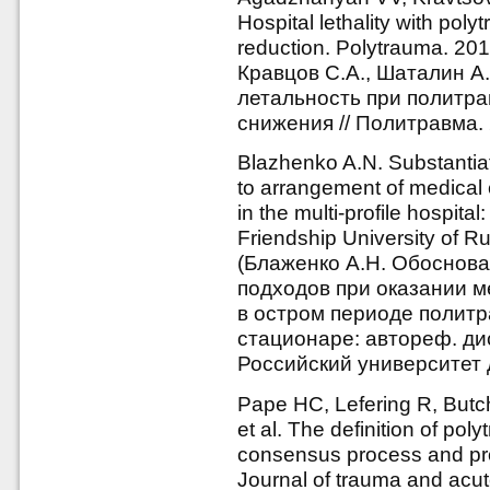
Hospital lethality with poly
reduction. Polytrauma. 201
Кравцов С.А., Шаталин А.
летальность при политр
снижения // Политравма. 
Blazhenko A.N. Substantia
to arrangement of medical 
in the multi-profile hospita
Friendship University of R
(Блаженко А.Н. Обоснова
подходов при оказании 
в остром периоде полит
стационаре: автореф. дис
Российский университет д
Pape HC, Lefering R, Butch
et al. The definition of pol
consensus process and prop
Journal of trauma and acut