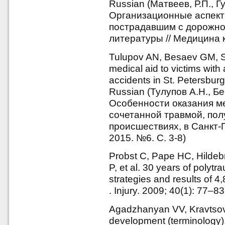
Russian (Матвеев, Р.П., Г
Организационные аспект
пострадавшим с дорожно
литературы // Медицина к
Tulupov AN, Besaev GM, S
medical aid to victims wit
accidents in St. Petersbur
Russian (Тулупов А.Н., Бе
Особенности оказания м
сочетанной травмой, по
происшествиях, в Санкт-П
2015. №6. С. 3-8)
Probst C, Pape HC, Hildeb
P, et al. 30 years of polyt
strategies and results of 4,
. Injury. 2009; 40(1): 77–83
Agadzhanyan VV, Kravtsov
development (terminology).