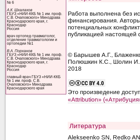
№ 6
А.К. Шхалахов
Работа выполнена без и
ГБУЗ «НИИ-ККБ № 1 им. проф.
С.В. Очаповского» Минздрава
финансирования. Авторы 
Краснодарского края, г.
Краснодар
потенциальных конфликт
Россия
публикацией настоящей с
врач ортопед-травматолог,
отделение травматологии и
ортопедии №1
В.А. Порханов
© Барышев А.Г., Блаженко
ГБУЗ «НИИ-ККБ № 1 им. проф.
С.В. Очаповского» Минздрава
Полюшкин К.С., Шолин И.
Краснодарского края, г.
Краснодар
2018
Россия
главный врач ГБУЗ «НИИ-ККБ
№ 1 им. проф. С.В.
Очаповского» Минздрава
Краснодарского края
Это произведение досту
«Attribution» («Атрибуци
Литература
Alekseenko SN, Redko AN,