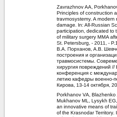
Zavrazhnov AA, Porkhano
Principles of construction 
travmosystemy. A modern mi
damage. In: All-Russian Sci
participation, dedicated to
of military surgery MMA aft
St. Petersburg, - 2011, - 
В.А. Порханов, А.В. Шев
построения и организац
травмосистемы. Совреме
хирургия повреждений //
конференция с междунар
летию кафедры военно-п
Кирова, 13-14 октября, 20
Porkhanov VA, Blazhenko 
Mukhanov ML, Lysykh EG, 
an innovative means of trai
of the Krasnodar Territory.