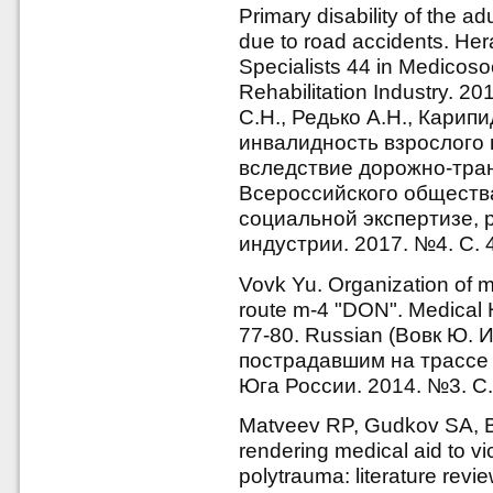
Primary disability of the ad
due to road accidents. Hera
Specialists 44 in Medicosoc
Rehabilitation Industry. 2
С.Н., Редько А.Н., Карип
инвалидность взрослого 
вследствие дорожно-тран
Всероссийского общества
социальной экспертизе,
индустрии. 2017. №4. С. 4
Vovk Yu. Organization of m
route m-4 "DON". Medical H
77-80. Russian (Вовк Ю.
пострадавшим на трассе 
Юга России. 2014. №3. С.
Matveev RP, Gudkov SA, Br
rendering medical aid to vi
polytrauma: literature revi