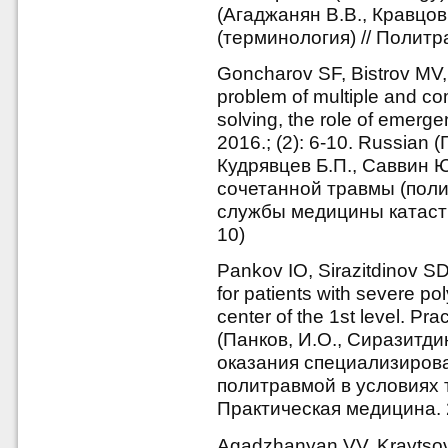
(Агаджанян В.В., Кравцов
(терминология) // Политр
Goncharov SF, Bistrov MV
problem of multiple and c
solving, the role of emerg
2016.; (2): 6-10. Russian 
Кудрявцев Б.П., Саввин 
сочетанной травмы (поли
службы медицины катастр
10)
Pankov IO, Sirazitdinov SD
for patients with severe po
center of the 1st level. Pr
(Панков, И.О., Сиразитд
оказания специализиров
политравмой в условиях т
Практическая медицина. 20
Agadzhanyan VV, Kravtsov