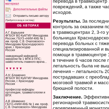
перевода в травмоцентр 
материал
повреждений, а также ча
Дополнительные файлы
исходов.
Отправить письмо автору
Результаты.
За последн
(Требуется вход в систему)
ОБ АВТОРАХ
контроль за оказанием 
в травмоцентрах 2, 3-го
А.Г. Барышев
ФГБОУ ВО КубГМУ Минздрава
больницах Краснодарског
России; ГБУЗ «НИИ-ККБ № 1
им. проф. С.В. Очаповского»
перевода больных с тяж
Минздрава Краснодарского
края, г. Краснодар
специализированной и в
Россия
помощи в травмоцентре 1
заведующий кафедрой
хирургии № 1 ФПК и ППС;
в течение 6 часов после
заместитель главного врача...
летальность была не выш
▼▼▼▼▼
лечения – летальность 2
А.Н. Блаженко
пострадавших с преобла
ФГБОУ ВО КубГМУ Минздрава
России, г. Краснодар
мозговой травмой и мас
Россия
брюшной полости.
профессор кафедры
ортопедии, травматологии и
ВПХ
Заключение.
Эффективн
А.В. Шевченко
регионарной травмосист
ГБУЗ «НИИ-ККБ № 1 им. проф.
С.В. Очаповского» Минздрава
своевременный монитори