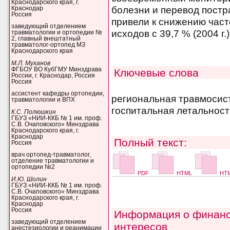
Краснодарского края, г.
болезни и перевод постр
Краснодар
Россия
привели к снижению час
заведующий отделением
исходов с 39,7 % (2004 г.)
травматологии и ортопедии №
2, главный внештатный
травматолог-ортопед МЗ
Краснодарского края
М.Л. Муханов
ФГБОУ ВО КубГМУ Минздрава
Ключевые слова
России, г. Краснодар, Россия
Россия
ассистент кафедры ортопедии,
региональная травмосист
травматологии и ВПХ
госпитальная летальнос
К.С. Полюшкин
ГБУЗ «НИИ-ККБ № 1 им. проф.
С.В. Очаповского» Минздрава
Краснодарского края, г.
Краснодар
Полный текст:
Россия
врач ортопед-травматолог,
отделение травматологии и
ортопедии №2
PDF
HTML
HTM
И.Ю. Шолин
ГБУЗ «НИИ-ККБ № 1 им. проф.
С.В. Очаповского» Минздрава
Краснодарского края, г.
Краснодар
Россия
Информация о финанс
заведующий отделением
интересов
анестезиологии и реанимации