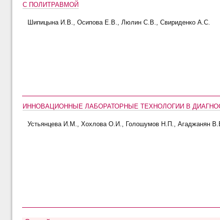
С ПОЛИТРАВМОЙ
Шипицына И.В., Осипова Е.В., Люлин С.В., Свириденко А.С.
ИННОВАЦИОННЫЕ ЛАБОРАТОРНЫЕ ТЕХНОЛОГИИ В ДИАГНО
Устьянцева И.М., Хохлова О.И., Голошумов Н.П., Агаджанян В.