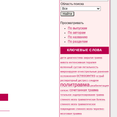
Область поиска
Просматривать
По выпускам
По авторам
По названию
По разделам
КЛЮЧЕВЫЕ СЛОВА
дети
диагностика
закрытая травма
интенсивная терапия
живота
коленный сустав
летальность
микрохирургия
огнестрельные ранения
остеосинтез
осложнения
острый
респираторный дистресс-синдром
политравма
реабилитация
сочетанная травма
сепсис
тотальное эндопротезирование
травма
спинного мозга
травматическая болезнь
спинного мозга
травматическое
черепно-
повреждение спинного мозга
мозговая травма