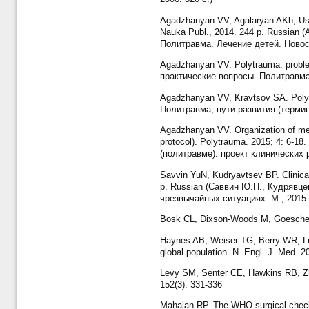
Agadzhanyan VV, Agalaryan AKh, Usty
Nauka Publ., 2014. 244 p. Russian 
Политравма. Лечение детей. Новоси
Agadzhanyan VV. Polytrauma: proble
практические вопросы. Политравма.
Agadzhanyan VV, Kravtsov SA. Polyt
Политравма, пути развития (термино
Agadzhanyan VV. Organization of medi
protocol). Polytrauma. 2015; 4: 6
(политравме): проект клинических 
Savvin YuN, Kudryavtsev BP. Clinical
p. Russian (Саввин Ю.Н., Кудрявц
чрезвычайных ситуациях. М., 2015. 
Bosk CL, Dixson-Woods M, Goeschel C
Haynes AB, Weiser TG, Berry WR, Lipsi
global population. N. Engl. J. Med. 2
Levy SM, Senter CE, Hawkins RB, Zhao
152(3): 331-336
Mahajan RP. The WHO surgical checkli