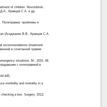
tment of children. Novosibirsk:
Д.А., Кравцов С.А. и др.
.В. Политравма: проблемы и
sian (Агаджанян В.В., Кравцов С.А.
ical recommendations (treatment
твенной и сочетанной травме
 emergency situations. M., 2015. 66
страдавшим с политравмой в
444-445.
uce morbidity and mortality in a
 checking a box. Surgery. 2012;