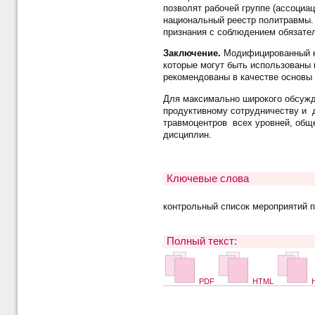
позволят рабочей группе (ассоциа
национальный реестр политравмы.
признания с соблюдением обязател
Заключение.
Модифицированный к
которые могут быть использованы 
рекомендованы в качестве основы 
Для максимально широкого обсужд
продуктивному сотрудничеству и 
травмоцентров всех уровней, обще
дисциплин.
Ключевые слова
контрольный список мероприятий 
Полный текст:
PDF
HTML
H