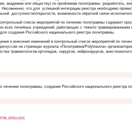
ции, академии или обществу) по проблемам политравмы разработать, вне
 Несомненно, что для успешной интеграции реестра необходимо провес
ьной доступности/открытости, возможности обратной связи исполнителе
онтрольный список мероприятий по лечению политравмы содержит прост
во всех
лечебных учреждений, работающих с тяжело травмированными п
для создания Российского национального реестра политравмы.
ения и внесения изменений в контрольный список мероприятий по лече
дискуссии на страницах журнала «Политравма/Polytrauma» организаторо
ства травматологов-ортопедов, хирургов, нейрохирургов, анестезиолого
по лечению политравмы; создание Российского национального реестра п
TML (ENGLISH)