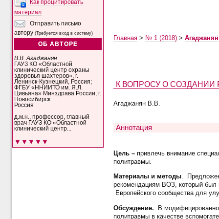
Как процитировать
материал
Отправить письмо
автору
(Требуется вход в систему)
Главная
>
№ 1 (2018)
>
Агаджанян
ОБ АВТОРЕ
В.В. Агаджанян
ГАУЗ КО «Областной
клинический центр охраны
здоровья шахтеров», г.
Ленинск-Кузнецкий, Россия;
К ВОПРОСУ О СОЗДАНИИ
ФГБУ «ННИИТО им. Я.Л.
Цивьяна» Минздрава России, г.
Новосибирск
Агаджанян В.В.
Россия
д.м.н., профессор, главный
врач ГАУЗ КО «Областной
Аннотация
клинический центр...
▼▼▼▼▼
Цель –
привлечь внимание специа
политравмы.
Материалы и методы
. Предложен
рекомендациям ВОЗ, который был п
Европейского сообщества для улу
Обсуждение.
В модифицированном 
политравмы в качестве вспомогате