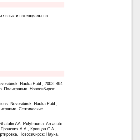
и явных и потенциальных
vosibirsk: Nauka Publ., 2003. 494
др. Политравма. Новосибирск:
ons. Novosibirsk: Nauka Publ.,
олитравма. Септические
hatalin AA. Polytrauma. An acute
, Пронских А.А., Кравцов С.А.,
тировка. Новосибирск: Наука,