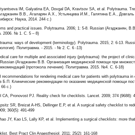
antseva IM, Galyatina EA, Dovgal DA, Kravtsov SA, et al. Polytrauma. Trea
(Агаджанян В.В., Агаларян А.Х., Устьянцева И.М., Галятина Е.А., Довгаль 
бирск: Наука, 2014. 244 с.)
ms and practical issues. Polytrauma. 2006; 1: 5-8. Russian (Агаджанян, В
 2006. № 1. С. 5 – 8)
rauma: ways of development (terminology). Polytrauma. 2015; 2: 6-13. Rus
логия). Политравма. - 2015. - № 2. С. 6 -13)
cal care for multiple and associated injury (polytrauma): the project of clin
-18. Russian (Агаджанян В.В. Организация медицинской помощи при множес
рекомендаций (протокола лечения). Политравма. 2015. №4. С. 6-18)
 recommendations for rendering medical care for patients with polytrauma in
ев Б.П. Клинические рекомендации по оказанию медицинской помощи по
66 с.)
A, Pronovost PJ. Reality check for checklists. Lancet. 2009; 374 (9688): 
tz SR, Breizat A-HS, Dellinger E.P, et al. A surgical safety checklist to red
009; 360(5): 491-499
 JY, Kao LS, Lally KP, et al. Implementing a surgical checklists: more that
st. Best Pract Clin Anaesthesiol. 2011; 25(2): 161-168