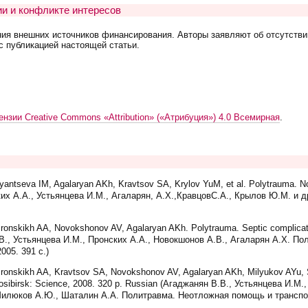
и и конфликте интересов
ния внешних источников финансирования. Авторы заявляют об отсутстви
с публикацией настоящей статьи.
ензии Creative Commons «Attribution» («Атрибуция») 4.0 Всемирная
.
ntseva IM, Agalaryan AKh, Kravtsov SA, Krylov YuM, et al. Polytrauma. No
ких А.А., Устьянцева И.М., Агаларян, А.Х.,КравцовС.А., Крылов Ю.М. и 
onskikh AA, Novokshonov AV, Agalaryan AKh. Polytrauma. Septic complicati
.В., Устьянцева И.М., Пронских А.А., Новокшонов А.В., Агаларян А.Х. П
005. 391 с.)
onskikh AA, Kravtsov SA, Novokshonov AV, Agalaryan AKh, Milyukov AYu, S
osibirsk: Science, 2008. 320 p. Russian (Агаджанян В.В., Устьянцева И.М.
Милюков А.Ю., Шаталин А.А. Политравма. Неотложная помощь и транспор