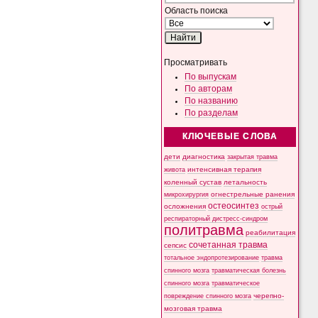
Область поиска
Просматривать
По выпускам
По авторам
По названию
По разделам
КЛЮЧЕВЫЕ СЛОВА
дети
диагностика
закрытая травма
интенсивная терапия
живота
коленный сустав
летальность
микрохирургия
огнестрельные ранения
остеосинтез
осложнения
острый
респираторный дистресс-синдром
политравма
реабилитация
сочетанная травма
сепсис
тотальное эндопротезирование
травма
спинного мозга
травматическая болезнь
спинного мозга
травматическое
черепно-
повреждение спинного мозга
мозговая травма