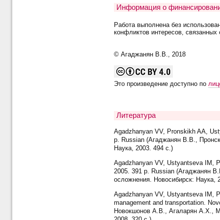
Информация о финансировани
Работа выполнена без использова
конфликтов интересов, связанных 
© Агаджанян В.В., 2018
Это произведение доступно по
лиц
Литература
Agadzhanyan VV, Pronskikh AA, Ustya
p. Russian (Агаджанян В.В., Пронс
Наука, 2003. 494 с.)
Agadzhanyan VV, Ustyantseva IM, Pr
2005. 391 p. Russian (Агаджанян В
осложнения. Новосибирск: Наука, 2
Agadzhanyan VV, Ustyantseva IM, Pr
management and transportation. Nov
Новокшонов А.В., Агаларян А.Х., 
2008. 320 с.)