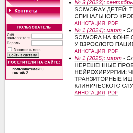
№ 3 (2023): сентябрь
SCIWORAУ ДЕТЕЙ: 
СПИНАЛЬНОГО КРО
АННОТАЦИЯ
PDF
ПОЛЬЗОВАТЕЛЬ
№ 1 (2024): март
- С
Имя
SCIWORA НА ФОНЕ 
пользователя
У ВЗРОСЛОГО ПАЦИ
Пароль
Запомнить меня
АННОТАЦИЯ
PDF
№ 1 (2025): март
- С
ПОСЕТИТЕЛИ НА САЙТЕ:
НЕРЕШЕННЫЕ ПРОБ
пользователей:
0
НЕЙРОХИРУРГИИ: Ч
гостей:
2
ТРАНЗИТОРНЫЕ ИШ
КЛИНИЧЕСКОГО СЛ
АННОТАЦИЯ
PDF