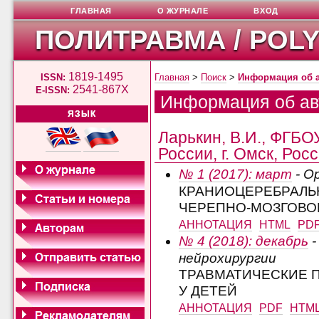
ГЛАВНАЯ
О ЖУРНАЛЕ
ВХОД
ПОЛИТРАВМА / POL
1819-1495
ISSN:
Главная
>
Поиск
>
Информация об 
2541-867X
E-ISSN:
Информация об ав
ЯЗЫК
Ларькин, В.И., ФГБ
России, г. Омск, Рос
№ 1 (2017): март
- О
КРАНИОЦЕРЕБРАЛЬ
ЧЕРЕПНО-МОЗГОВОЙ
АННОТАЦИЯ
HTML
PD
№ 4 (2018): декабрь
-
нейрохирургии
ТРАВМАТИЧЕСКИЕ 
У ДЕТЕЙ
АННОТАЦИЯ
PDF
HTM