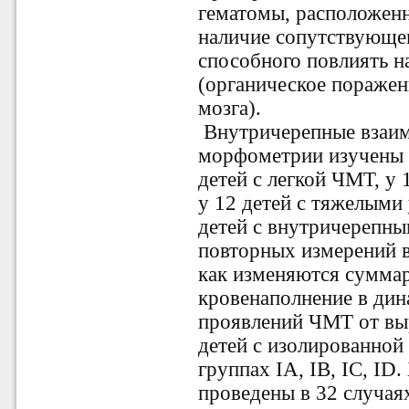
гематомы, расположенн
наличие сопутствующег
способного повлиять 
(органическое поражен
мозга).
Внутричерепные взаи
морфометрии изучены у
детей с легкой ЧМТ, у 
у 12 детей с тяжелыми
детей с внутричерепн
повторных измерений в
как изменяются суммар
кровенаполнение в дин
проявлений ЧМТ от вы
детей с изолированной
группах IА, IВ, IС, ID
проведены в 32 случая