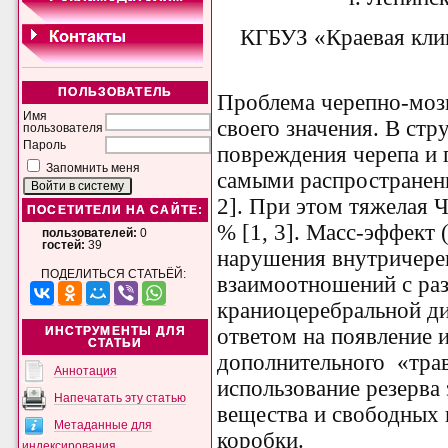
КГБУЗ «Краевая клин
ПОЛЬЗОВАТЕЛЬ
Проблема черепно-моз
Имя
своего значения. В стр
пользователя
Пароль
повреждения черепа и 
Запомнить меня
самыми распространенн
2]. При этом тяжелая Ч
ПОСЕТИТЕЛИ НА САЙТЕ:
% [1, 3]. Масс-эффект
пользователей:
0
гостей:
39
нарушения внутричер
ПОДЕЛИТЬСЯ СТАТЬЁЙ:
взаимоотношений с ра
краниоцеребральной д
ответом на появление 
ИНСТРУМЕНТЫ ДЛЯ
СТАТЬИ
дополнительного «трав
Аннотация
использование резерва
Напечатать эту статью
вещества и свободных 
Метаданные для
коробки.
индексирования