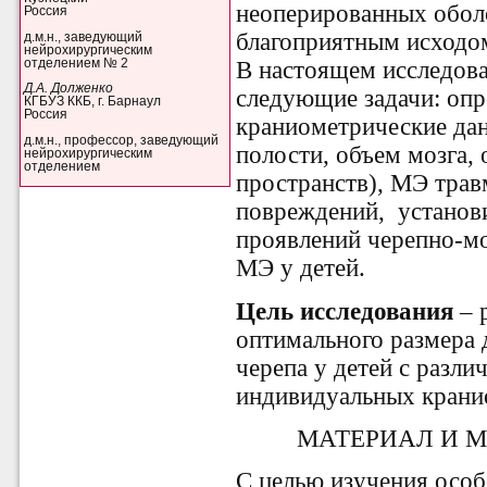
неоперированных обол
Россия
благоприятным исходом
д.м.н., заведующий
нейрохирургическим
отделением № 2
В настоящем исследов
Д.А. Долженко
следующие задачи: оп
КГБУЗ ККБ, г. Барнаул
Россия
краниометрические дан
д.м.н., профессор, заведующий
полости, объем мозга,
нейрохирургическим
отделением
пространств), МЭ трав
повреждений, установ
проявлений черепно-мо
МЭ у детей.
Цель исследования
– 
оптимального размера
черепа у детей с разл
индивидуальных крани
МАТЕРИАЛ И 
С целью изучения осо