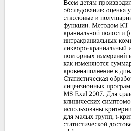
Всем детям производил
обследование: оценка 
стволовые и полушарн
функции. Методом КТ-
краниальной полости (
интракраниальных комп
ликворо-краниальный 
повторных измерений в
как изменяются суммар
кровенаполнение в дин
Статистическая обрабо
лицензионных програм
MS Exel 2007. Для сра
клинических симптомо
использованы критерии
для малых групп; t-кр
статистической достов