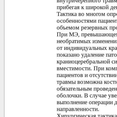
внутричерепного травм
прибегая к широкой де
Тактика во многом оп
особенностями пациент
объемом резервных пр
При МЭ, превышающем 
необратимых изменений
от индивидуальных кр
показано удаление пат
краниоцеребральной си
вместимости. При ком
пациентов и отсутстви
травмы возможна костн
обязательным проведен
оболочки. В случае у
выполнение операции 
направленности.
Хирургическая тактика