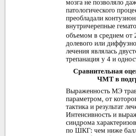
мозга не позволяло да
патологического проце
преобладали контузион
внутричерепные гемато
объемом в среднем от 
долевого или диффузн
лечения являлась двус
трепанация у 4 и одно
Сравнительная оце
ЧМТ в подгр
Выраженность МЭ тра
параметром, от которог
тактика и результат ле
Интенсивность и выра
синдрома характеризов
по ШКГ: чем ниже бал