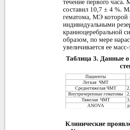
течение первого часа.
составил 10,7 ± 4 %. 
гематома, МЭ которой
индивидуальными резе
краниоцеребральной си
образом, по мере нара
увеличивается ее масс-
Таблица 3. Данные 
сте
Пациенты
Легкая
ЧМТ
Среднетяжелая ЧМТ
2
Внутричерепные гематомы
2
Тяжелая
ЧМТ
3
ANOVA
p
Клинические проявл