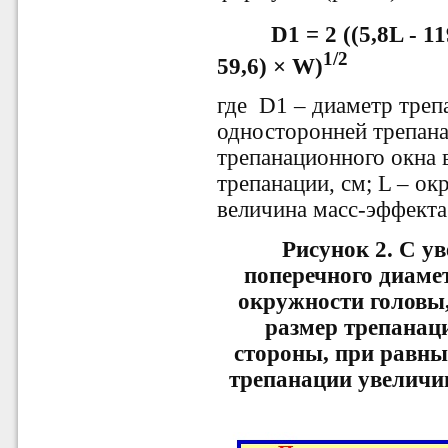
D1 = 2 ((5,8L - 1
1/2
59,6) × W)
где D1 – диаметр треп
односторонней трепана
трепанационного окна 
трепанации, см; L – о
величина масс-эффекта
Ри
сунок 2.
С ув
поперечного диамет
окружности головы
размер трепанаци
стороны, при равны
трепанации увеличи