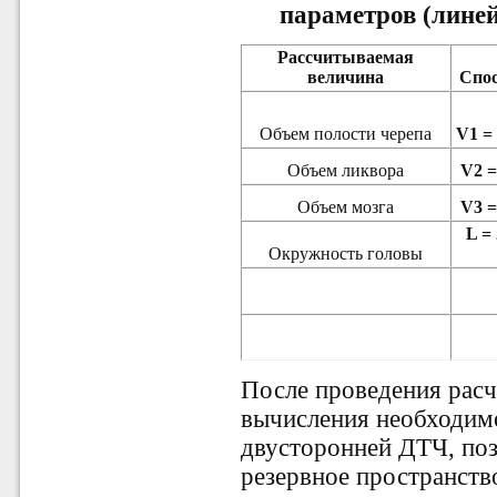
параметров (лине
Рассчитываемая
величина
Спо
Объем полости черепа
V1 = 
Объем ликвора
V2 =
Объем мозга
V3 =
L =
Окружность головы
После проведения рас
вычисления необходимо
двусторонней ДТЧ, по
резервное пространст