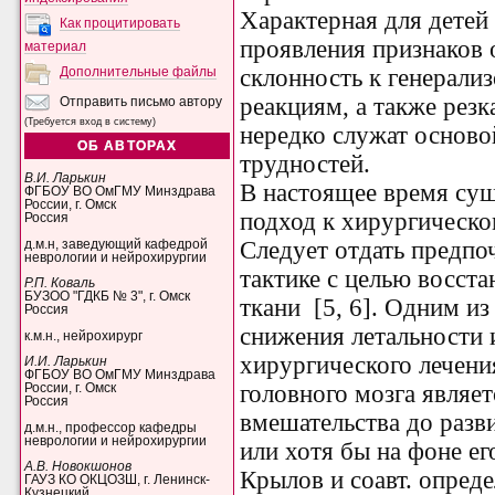
Характерная для детей
Как процитировать
проявления признаков 
материал
склонность к генерал
Дополнительные файлы
реакциям, а также рез
Отправить письмо автору
(Требуется вход в систему)
нередко служат осново
ОБ АВТОРАХ
трудностей.
В.И. Ларькин
В настоящее время су
ФГБОУ ВО ОмГМУ Минздрава
России, г. Омск
подход к хи­рургическ
Россия
Следует отдать предпо
д.м.н, заведующий кафедрой
неврологии и нейрохирургии
тактике с целью восст
Р.П. Коваль
БУЗОО "ГДКБ № 3", г. Омск
ткани [5, 6]. Одним и
Россия
снижения летальности 
к.м.н., нейрохирург
хирургического лечен
И.И. Ларькин
ФГБОУ ВО ОмГМУ Минздрава
головного мозга являе
России, г. Омск
Россия
вмешательства до разв
д.м.н., профессор кафедры
неврологии и нейрохирургии
или хотя бы на фоне его
А.В. Новокшонов
Крылов и соавт. опред
ГАУЗ КО ОКЦОЗШ, г. Ленинск-
Кузнецкий