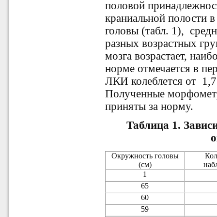
половой принадлежнос
краниальной полости в
головы (табл. 1), сред
разных возрастных груп
мозга возрастает, наи
норме отмечается в пе
ЛКИ колеблется от 1,73
Полученные морфометр
приняты за норму.
Таблица 1. Завис
Окружность головы
Кол
(см)
наб
1
65
60
59