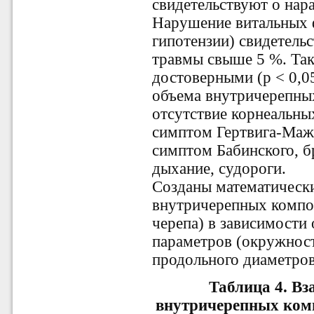
свидетельствуют о нар
Нарушение витальных 
гипотензии) свидетель
травмы свыше 5 %. Так
достоверными (р < 0,0
объема внутричерепны
отсутствие корнеальны
симптом Гертвига-Маж
симптом Бабинского, б
дыхание, судороги.
Созданы математическ
внутричерепных компон
черепа) в зависимости
параметров (окружност
продольного диаметров 
Таблица 4. В
внутричерепных ком