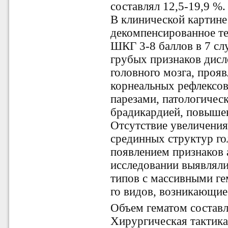
составлял 12,5-19,9 %.
В клинической картине
декомпенсированное те
ШКГ 3-8 баллов в 7 слу
грубых признаков дисл
головного мозга, проя
корнеальных рефлексо
парезами, патологичес
брадикардией, повышен
Отсутствие увеличени
срединных структур го
появлением признаков 
исследовании выявлялис
типов c массивными г
го видов, возникающие
Объем гематом составл
Хирургическая тактика