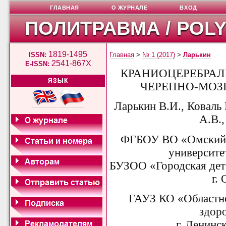
ГЛАВНАЯ
О ЖУРНАЛЕ
ВХОД
ПОЛИТРАВМА / POL
1819-1495
ISSN:
Главная
>
№ 1 (2017)
>
Ларькин
2541-867X
E-ISSN:
КРАНИОЦЕРЕБРАЛ
ЯЗЫК
ЧЕРЕПНО-МОЗ
Ларькин В.И., Коваль
А.В.
ФГБОУ ВО «Омский 
университе
БУЗОО «Городская дет
г.
ГАУЗ КО «Областно
здор
г. Ленинс