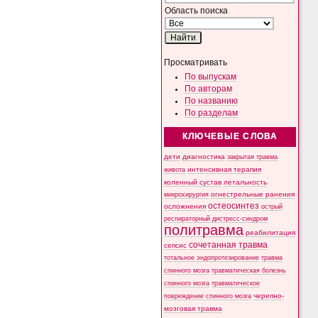
Область поиска
Просматривать
По выпускам
По авторам
По названию
По разделам
КЛЮЧЕВЫЕ СЛОВА
дети
диагностика
закрытая травма
интенсивная терапия
живота
коленный сустав
летальность
микрохирургия
огнестрельные ранения
остеосинтез
осложнения
острый
респираторный дистресс-синдром
политравма
реабилитация
сочетанная травма
сепсис
тотальное эндопротезирование
травма
спинного мозга
травматическая болезнь
спинного мозга
травматическое
черепно-
повреждение спинного мозга
мозговая травма