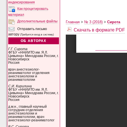
индексирования
Как процитировать
материал
Дополнительные файлы
Главная
>
№ 3 (2018)
>
Сирота
Скачать в формате PDF
Отправить письмо
автору
(Требуется вход в систему)
ОБ АВТОРАХ
Г.Г. Сирота
ФГБУ «ННИИТО им. Я.Л.
Цивьяна» Минздрава России, г.
Новосибирск
Россия
врач анестезиолог-
реаниматолог отделения
анестезиологии и
реаниматологии
С.И. Кирилина
ФГБУ «ННИИТО им. Я.Л.
Цивьяна» Минздрава России, г.
Новосибирск
Россия
д.м.н., главный научный
сотрудник отделения
анестезиологии и
реаниматологии, врач
анестезиолог-реаниматолог
В.С. Сирота