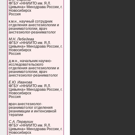
ФГБУ «ННИИТО им. Я.Л.
Цивьяна» Минздрава России, г.
Новосибирск
Россия
к.м.н., научный сотрудник
отделения анестезиологии и
реаниматологии, врач
анстезиолог-реаниматолог
М.Н. Лебедева
ФГБУ «ННИИТО им. Я.Л.
Цивьяна» Минздрава России, г.
Новосибирск
Россия
д.м.н., начальник научно-
исследовательского
отделения анестезиологии и
реаниматологии, врач
анестезиолог-реаниматолог
Е.Ю. Иванова
ФГБУ «ННИИТО им. Я.Л.
Цивьяна» Минздрава России, г.
Новосибирск
Россия
врач анестезиолог-
реаниматолог отделения
реанимации и интенсивной
терапии
С.А. Первухин
ФГБУ «ННИИТО им. Я.Л.
Цивьяна» Минздрава России, г.
Новосибирск