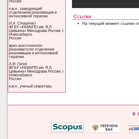
Россия
к.м.н., заведующий
отделением реанимации и
Ссылки
интенсивной терапии
На текущий момент ссылки о
И.А. Стаценко
ФГБУ «ННИИТО им. Я.Л.
Цивьяна» Минздрава России, г.
Новосибирск
Россия
врач анестезиолог-
реаниматолог отделения
реанимации и интенсивной
терапии
А.Ф. Гусев
ФГБУ «ННИИТО им. Я.Л.
Цивьяна» Минздрава России, г.
Новосибирск
Россия
к.м.н., ученый секретарь
©