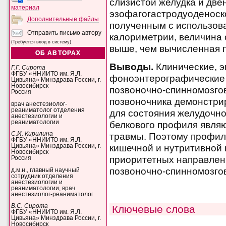
слизистой желудка и дв
материал
эзофагогастродуоденоск
Дополнительные файлы
полученным с использов
Отправить письмо автору
калориметрии, величина 
(Требуется вход в систему)
выше, чем вычисленная п
ОБ АВТОРАХ
Выводы.
Клинические, э
Г.Г. Сирота
ФГБУ «ННИИТО им. Я.Л.
фоноэнтерографические 
Цивьяна» Минздрава России, г.
Новосибирск
позвоночно-спинномозго
Россия
позвоночника демонстрир
врач анестезиолог-
реаниматолог отделения
для состояния желудочно
анестезиологии и
реаниматологии
белкового профиля являю
С.И. Кирилина
травмы. Поэтому профила
ФГБУ «ННИИТО им. Я.Л.
кишечной и нутритивной 
Цивьяна» Минздрава России, г.
Новосибирск
приоритетных направлен
Россия
позвоночно-спинномозго
д.м.н., главный научный
сотрудник отделения
анестезиологии и
реаниматологии, врач
анестезиолог-реаниматолог
В.С. Сирота
Ключевые слова
ФГБУ «ННИИТО им. Я.Л.
Цивьяна» Минздрава России, г.
Новосибирск