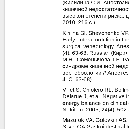
(Кирилина С.И. Анестези
кишечной недостаточнос
высокой степени риска: д
2010. 216 с.)
Kirilina SI, Shevchenko 
Early enteral nutrition in th
surgical vertebrology. An
(4): 63-68. Russian (Кири
М.Н., Семенычева Т.В. Р
синдроме кишечной недо
вертебрологии // Анесте
4. С. 63-68)
Villet S, Chiolero RL, Bo
Delarue J, et al. Negative 
energy balance on clinical 
Nutrition. 2005; 24(4): 502
Mazurok VA, Golovkin AS, B
Slivin OA Gastrointestinal tra