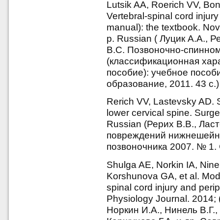
Lutsik AA, Roerich VV, Bo
Vertebral-spinal cord injury 
manual): the textbook. Nov
p. Russian ( Луцик А.А., 
В.С. Позвоночно-спинно
(классификационная хара
пособие): учебное пособ
образование, 2011. 43 с.)
Rerich VV, Lastevsky AD. Su
lower cervical spine. Surge
Russian (Рерих В.В., Лас
повреждений нижнешейног
позвоночника 2007. № 1. 
Shulga AE, Norkin IA, Nin
Korshunova GA, et al. Mod
spinal cord injury and per
Physiology Journal. 2014; 
Норкин И.А., Нинель В.Г.,