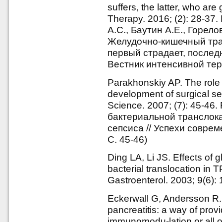
suffers, the latter, who are 
Therapy. 2016; (2): 28-37
А.С., Баутин А.Е., Горело
Желудочно-кишечный трак
первый страдает, последн
Вестник интенсивной тера
Parakhonskiy AP. The role o
development of surgical s
Science. 2007; (7): 45-46
бактериальной транслока
сепсиса // Успехи соврем
С. 45-46)
Ding LA, Li JS. Effects of 
bacterial translocation in 
Gastroenterol. 2003; 9(6):
Eckerwall G, Andersson R. E
pancreatitis: a way of provi
immunomodu-lation or all o