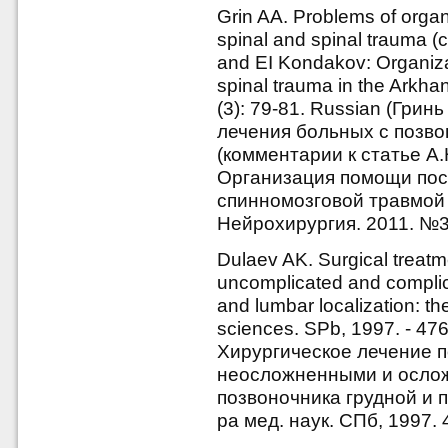
Grin AA. Problems of organi
spinal and spinal trauma (
and EI Kondakov: Organizat
spinal trauma in the Arkha
(3): 79-81. Russian (Гри
лечения больных с позв
(комментарии к статье А.
Организация помощи пос
спинномозговой травмой в
Нейрохирургия. 2011. №3.
Dulaev AK. Surgical treatm
uncomplicated and complicat
and lumbar localization: th
sciences. SPb, 1997. - 476
Хирургическое лечение 
неосложненными и осло
позвоночника грудной и 
ра мед. наук. СПб, 1997. 4