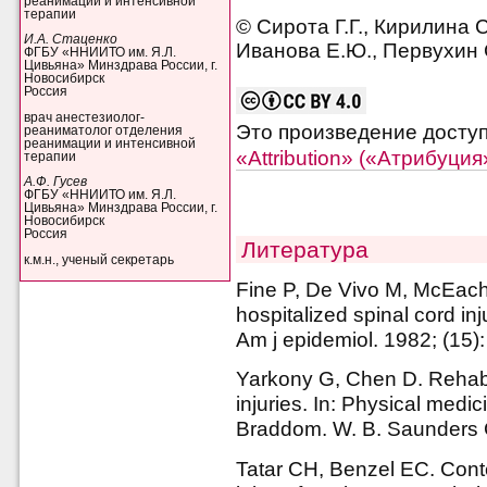
реанимации и интенсивной
терапии
© Сирота Г.Г., Кирилина С
И.А. Стаценко
Иванова Е.Ю., Первухин С
ФГБУ «ННИИТО им. Я.Л.
Цивьяна» Минздрава России, г.
Новосибирск
Россия
врач анестезиолог-
Это произведение досту
реаниматолог отделения
реанимации и интенсивной
«Attribution» («Атрибуци
терапии
А.Ф. Гусев
ФГБУ «ННИИТО им. Я.Л.
Цивьяна» Минздрава России, г.
Новосибирск
Россия
Литература
к.м.н., ученый секретарь
Fine P, De Vivo M, McEachr
hospitalized spinal cord in
Am j epidemiol. 1982; (15)
Yarkony G, Chen D. Rehabili
injuries. In: Physical medic
Braddom. W. B. Saunders 
Tatar CH, Benzel EC. Con