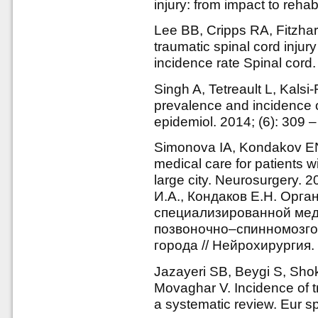
injury: from impact to reha
Lee BB, Cripps RA, Fitzhar
traumatic spinal cord injur
incidence rate Spinal cord.
Singh A, Tetreault L, Kals
prevalence and incidence of
epidemiol. 2014; (6): 309 
Simonova IA, Kondakov EN.
medical care for patients wi
large city. Neurosurgery. 
И.А., Кондаков Е.Н. Орг
специализированной ме
позвоночно–спинномозгов
города // Нейрохирургия.
Jazayeri SB, Beygi S, Sho
Movaghar V. Incidence of t
a systematic review. Eur s