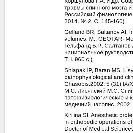
Коршунова Г.А. и др. Со
травмы спинного мозга и
Российский физиологичес
2014. № 2. С. 145-160)
Gelfand BR, Saltanov AI. I
volumes: М.: GEOTAR- Medi
Гельфанд Б.Р., Салтанов 
национальное руководство
Т. I. 960 с.)
Shlapak IP, Baran MS, Lis
pathophysiological and cli
Chasopis.2002; 5 (31) IX/
М.С, Лисянский М.С. Спи
патофизиологические и кл
медичний часопис. 2002. 
Kirilina SI. Anesthetic prote
in orthopedic operations of 
Doctor of Medical Sciences