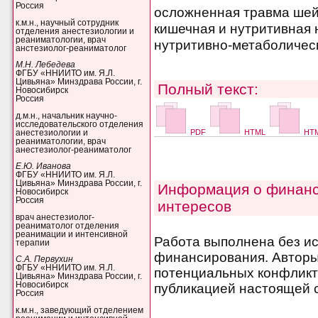
Россия
осложненная травма шей
к.м.н., научный сотрудник
кишечная и нутритивная 
отделения анестезиологии и
реаниматологии, врач
нутритивно-метаболичес
анстезиолог-реаниматолог
М.Н. Лебедева
ФГБУ «ННИИТО им. Я.Л.
Цивьяна» Минздрава России, г.
Полный текст:
Новосибирск
Россия
д.м.н., начальник научно-
исследовательского отделения
PDF
HTML
HTM
анестезиологии и
реаниматологии, врач
анестезиолог-реаниматолог
Е.Ю. Иванова
ФГБУ «ННИИТО им. Я.Л.
Цивьяна» Минздрава России, г.
Информация о финанс
Новосибирск
Россия
интересов
врач анестезиолог-
реаниматолог отделения
реанимации и интенсивной
Работа выполнена без и
терапии
финансирования. Авторы 
С.А. Первухин
ФГБУ «ННИИТО им. Я.Л.
потенциальных конфликт
Цивьяна» Минздрава России, г.
Новосибирск
публикацией настоящей с
Россия
к.м.н., заведующий отделением