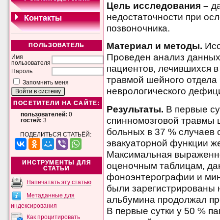
Цель исследования –
д
недостаточности при ос
позвоночника.
Материал и методы.
Исс
ПОЛЬЗОВАТЕЛЬ
Проведен анализ данных,
Имя
пользователя
пациентов, лечившихся в
Пароль
травмой шейного отдела 
Запомнить меня
неврологического дефици
ПОСЕТИТЕЛИ НА САЙТЕ:
Результаты.
В первые су
пользователей:
0
спинномозговой травмы 
гостей:
3
больных в 37 % случаев
ПОДЕЛИТЬСЯ СТАТЬЁЙ:
эвакуаторной функции же
Максимальная выраженно
ИНСТРУМЕНТЫ ДЛЯ
оценочным таблицам, д
СТАТЬИ
фоноэнтерографии и мин
Напечатать эту статью
были зарегистрированы н
Метаданные для
альбумина продолжал про
индексирования
В первые сутки у 50 % п
Как процитировать