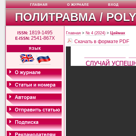
ГЛАВНАЯ
О ЖУРНАЛЕ
ВХОД
ПОЛИТРАВМА / POL
1819-1495
ISSN:
Главная
>
№ 4 (2024)
>
Цеймах
2541-867X
E-ISSN:
Скачать в формате PDF
ЯЗЫК