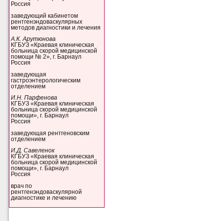
Россия
заведующий кабинетом
рентгенэндоваскулярных
методов диагностики и лечения
А.К. Арутюнова
КГБУЗ «Краевая клиническая
больница скорой медицинской
помощи № 2», г. Барнаул
Россия
заведующая
гастроэнтерологическим
отделением
И.Н. Парфенова
КГБУЗ «Краевая клиническая
больница скорой медицинской
помощи», г. Барнаул
Россия
заведующая рентгеновским
отделением
И.Д. Савеленок
КГБУЗ «Краевая клиническая
больница скорой медицинской
помощи», г. Барнаул
Россия
врач по
рентгенэндоваскулярной
диагностике и лечению