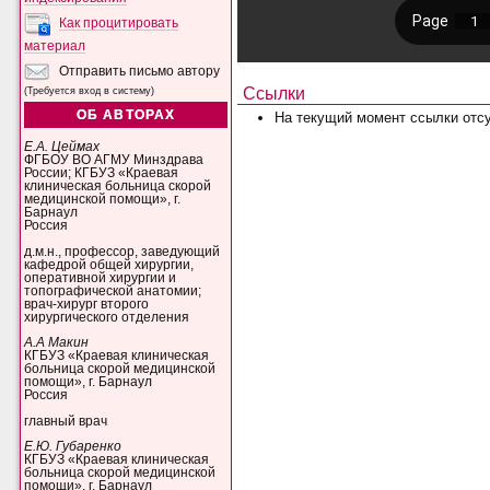
Как процитировать
материал
Отправить письмо автору
Ссылки
(Требуется вход в систему)
ОБ АВТОРАХ
На текущий момент ссылки отсу
Е.А. Цеймах
ФГБОУ ВО АГМУ Минздрава
России; КГБУЗ «Краевая
клиническая больница скорой
медицинской помощи», г.
Барнаул
Россия
д.м.н., профессор, заведующий
кафедрой общей хирургии,
оперативной хирургии и
топографической анатомии;
врач-хирург второго
хирургического отделения
А.А Макин
КГБУЗ «Краевая клиническая
больница скорой медицинской
помощи», г. Барнаул
Россия
главный врач
Е.Ю. Губаренко
КГБУЗ «Краевая клиническая
больница скорой медицинской
помощи», г. Барнаул