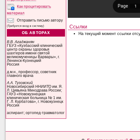
Как процитировать
материал
Отправить письмо автору
Ссылки
(Требуется вход в систему)
ОБ АВТОРАХ
На текущий момент ссылки отсу
В.В. Агаджанян
ГБУЗ «Кузбасский клинический
центр охраны здоровья
шахтеров имени святой
великомученицы Варвары», г.
Ленинск-Кузнецкий
Россия
д.м.н., профессор, советник
главного врача
А.А. Тузовский
Новосибирский ННИИТО им. Я.
Л. Цивьяна Минздрава России;
ГАУЗ «Новокузнецкая
клиническая больница № 1 им.
Г. Л. Курбатова», г. Новокузнецк
Россия
аспирант; ортопед-травматолог