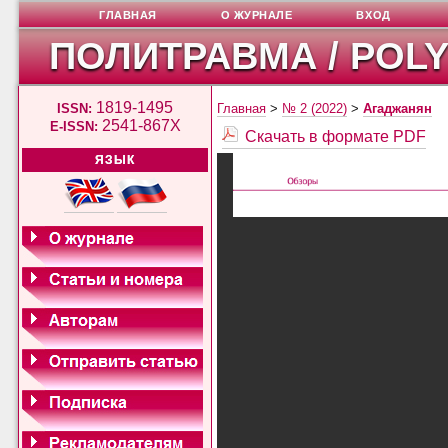
ГЛАВНАЯ
О ЖУРНАЛЕ
ВХОД
ПОЛИТРАВМА / POL
1819-1495
ISSN:
Главная
>
№ 2 (2022)
>
Агаджанян
2541-867X
E-ISSN:
Скачать в формате PDF
ЯЗЫК