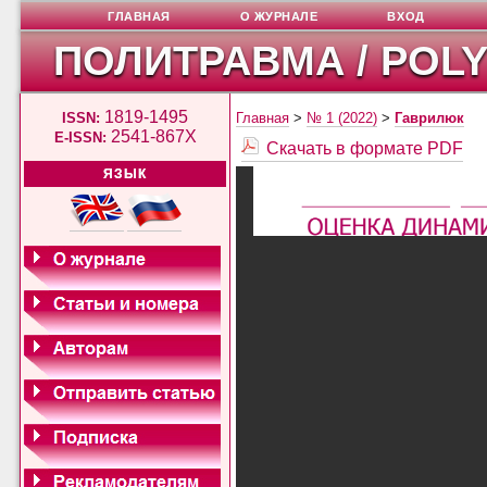
ГЛАВНАЯ
О ЖУРНАЛЕ
ВХОД
ПОЛИТРАВМА / POL
1819-1495
ISSN:
Главная
>
№ 1 (2022)
>
Гаврилюк
2541-867X
E-ISSN:
Скачать в формате PDF
ЯЗЫК