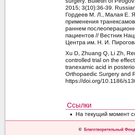
surgery. Bulletin of Pirogo
2015; 3(10):36-39. Russia
Гордеев М. Л., Малая Е. 
применения транексамов
раннем послеоперационн
пациентов // Вестник На
Центра им. Н. И. Пирогова
Xu D, Zhuang Q, Li Zh, Re
controlled trial on the effe
tranexamic acid in posterio
Orthopaedic Surgery and R
https://doi.org/10.1186/s
Ссылки
На текущий момент с
©
Благотворительный Фонд