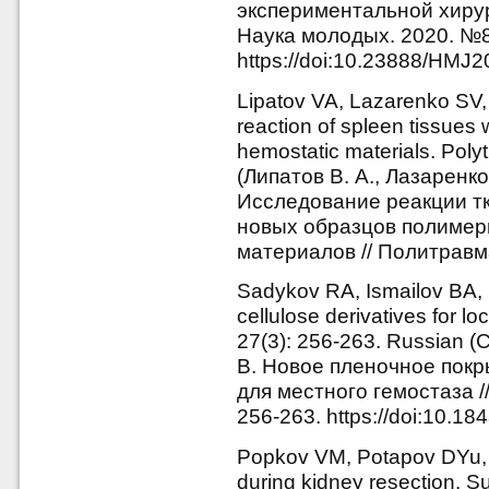
экспериментальной хирур
Наука молодых. 2020. №8(
https://doi:10.23888/HMJ
Lipatov VA, Lazarenko SV, 
reaction of spleen tissue
hemostatic materials. Poly
(Липатов В. А., Лазаренко
Исследование реакции т
новых образцов полиме
материалов // Политравма
Sadykov RA, Ismailov BA, 
cellulose derivatives for 
27(3): 256-263. Russian (
В. Новое пленочное пок
для местного гемостаза /
256-263. https://doi:10.1
Popkov VM, Potapov DYu, 
during kidney resection. S