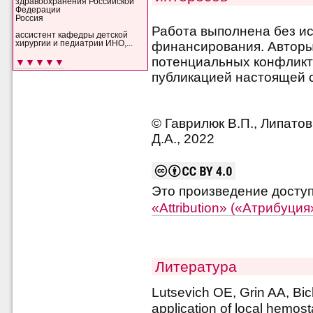
здравоохранения Российской
Федерации
Россия
Работа выполнена без и
ассистент кафедры детской
хирургии и педиатрии ИНО,...
финансирования. Авторы 
потенциальных конфликт
▼▼▼▼▼
публикацией настоящей с
© Гаврилюк В.П., Липатов
Д.А., 2022
Это произведение досту
«Attribution» («Атрибуци
Литература
Lutsevich OE, Grin AA, Bi
application of local hemos