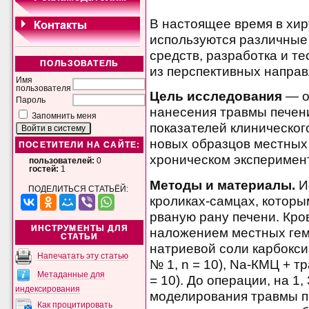
В настоящее время в хи
используются различные
средств, разработка и т
ПОЛЬЗОВАТЕЛЬ
из перспективных направ
Имя
пользователя
Цель исследования
— о
Пароль
нанесения травмы печен
Запомнить меня
показателей клиническог
новых образцов местных 
ПОСЕТИТЕЛИ НА САЙТЕ:
хроническом эксперименте
пользователей:
0
гостей:
1
Методы и материалы.
И
ПОДЕЛИТЬСЯ СТАТЬЁЙ:
кроликах-самцах, котор
рваную рану печени. Кр
ИНСТРУМЕНТЫ ДЛЯ
наложением местных гем
СТАТЬИ
натриевой соли карбокс
Напечатать эту статью
№ 1, n = 10), Na-КМЦ + т
Метаданные для
= 10). До операции, на 1, 
индексирования
моделирования травмы п
Как процитировать