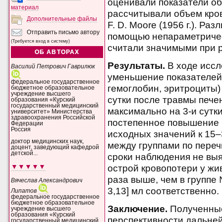
оценивали показатели об
материал
рассчитывали объем кро
Дополнительные файлы
F. D. Moore (1956 г.). Р
Отправить письмо автору
помощью непараметричес
(Требуется вход в систему)
считали значимыми при р 
ОБ АВТОРАХ
Результаты.
В ходе исс
Василий Петрович Гаврилюк
уменьшение показателей 
федеральное государственное
гемоглобин, эритроциты)
бюджетное образовательное
учреждение высшего
сутки после травмы пече
образования «Курский
государственный медицинский
максимально на 3-и сутк
университет» Министерства
здравоохранения Российской
постепенное повышение 
Федерации
Россия
исходных значений к 15–
доктор медицинских наук,
между группами по пере
доцент, заведующий кафедрой
детской...
сроки наблюдения не вы
▼▼▼▼▼
острой кровопотери у жи
раза выше, чем в группе № 
Вячеслав Александрович
3,13] мл соответственно.
Липатов
федеральное государственное
бюджетное образовательное
Заключение.
Полученные
учреждение высшего
образования «Курский
перспективности дальне
государственный медицинский