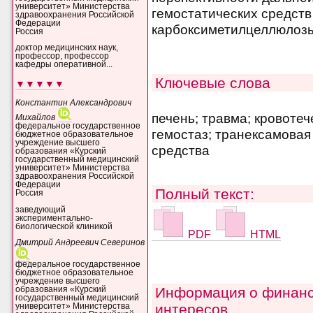
университет» Министерства
гемостатических средств
здравоохранения Российской
Федерации
карбоксиметилцеллюлоз
Россия
доктор медицинских наук,
профессор, профессор
кафедры оперативной...
Ключевые слова
▼▼▼▼▼
Константин Александрович
печень; травма; кровоте
Михайлов
федеральное государственное
гемостаз; транексамовая
бюджетное образовательное
учреждение высшего
средства
образования «Курский
государственный медицинский
университет» Министерства
здравоохранения Российской
Федерации
Полный текст:
Россия
заведующий
экспериментально-
биологической клиникой
PDF
HTML
Дмитрий Андреевич Северинов
федеральное государственное
бюджетное образовательное
учреждение высшего
Информация о финанс
образования «Курский
государственный медицинский
интересов
университет» Министерства