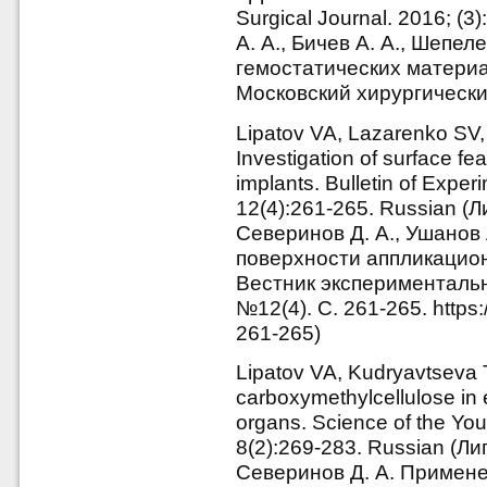
Surgical Journal. 2016; (3
А. А., Бичев А. А., Шепе
гемостатических материа
Московский хирургически
Lipatov VA, Lazarenko SV
Investigation of surface fe
implants. Bulletin of Exper
12(4):261-265. Russian (Л
Северинов Д. А., Ушанов
поверхности аппликацион
Вестник экспериментальн
№12(4). С. 261-265. https
261-265)
Lipatov VA, Kudryavtseva 
carboxymethylcellulose in
organs. Science of the You
8(2):269-283. Russian (Лип
Северинов Д. А. Примен