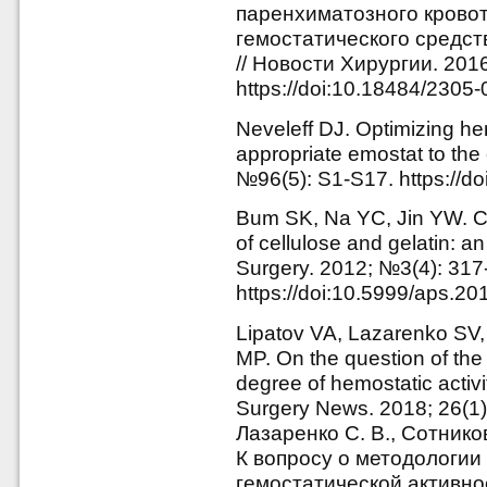
паренхиматозного крово
гемостатического средст
// Новости Хирургии. 2016
https://doi:10.18484/2305
Neveleff DJ. Optimizing he
appropriate emostat to the c
№96(5): S1-S17. https://do
Bum SK, Na YC, Jin YW. Co
of cellulose and gelatin: an
Surgery. 2012; №3(4): 317
https://doi:10.5999/aps.20
Lipatov VA, Lazarenko SV
MP. On the question of the
degree of hemostatic activi
Surgery News. 2018; 26(1)
Лазаренко С. В., Сотников
К вопросу о методологии
гемостатической активн