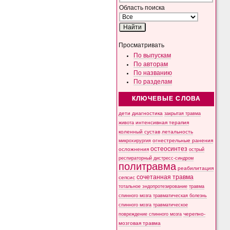
Область поиска
Просматривать
По выпускам
По авторам
По названию
По разделам
КЛЮЧЕВЫЕ СЛОВА
дети
диагностика
закрытая травма
интенсивная терапия
живота
коленный сустав
летальность
микрохирургия
огнестрельные ранения
остеосинтез
осложнения
острый
респираторный дистресс-синдром
политравма
реабилитация
сочетанная травма
сепсис
тотальное эндопротезирование
травма
спинного мозга
травматическая болезнь
спинного мозга
травматическое
черепно-
повреждение спинного мозга
мозговая травма