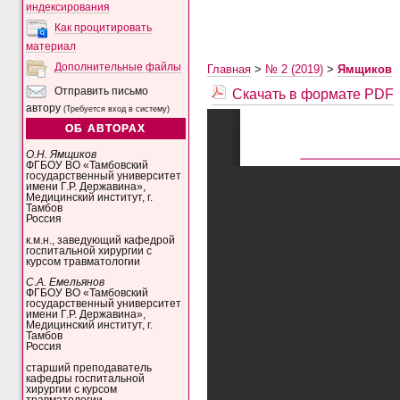
индексирования
Как процитировать
материал
Дополнительные файлы
Главная
>
№ 2 (2019)
>
Ямщиков
Скачать в формате PDF
Отправить письмо
автору
(Требуется вход в систему)
ОБ АВТОРАХ
О.Н. Ямщиков
ФГБОУ ВО «Тамбовский
государственный университет
имени Г.Р. Державина»,
Медицинский институт, г.
Тамбов
Россия
к.м.н., заведующий кафедрой
госпитальной хирургии с
курсом травматологии
С.А. Емельянов
ФГБОУ ВО «Тамбовский
государственный университет
имени Г.Р. Державина»,
Медицинский институт, г.
Тамбов
Россия
старший преподаватель
кафедры госпитальной
хирургии с курсом
травматологии