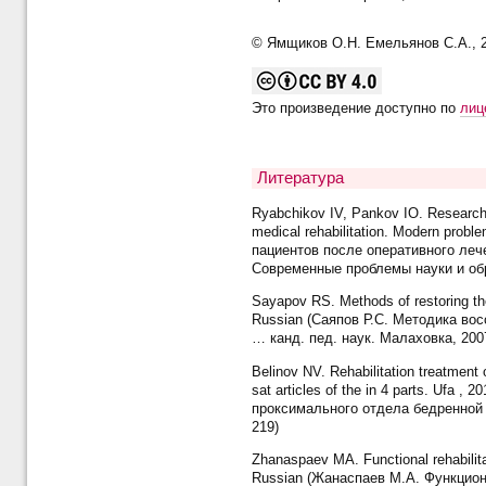
© Ямщиков О.Н. Емельянов С.А., 
Это произведение доступно по
лиц
Литература
Ryabchikov IV, Pankov IO. Research of
medical rehabilitation. Modern prob
пациентов после оперативного леч
Современные проблемы науки и обр
Sayapov RS. Methods of restoring the
Russian (Саяпов Р.С. Методика во
… канд. пед. наук. Малаховка, 2007
Belinov NV. Rehabilitation treatment o
sat articles of the in 4 parts. Uf
проксимального отдела бедренной к
219)
Zhanaspaev MA. Functional rehabilitat
Russian (Жанаспаев М.А. Функцион