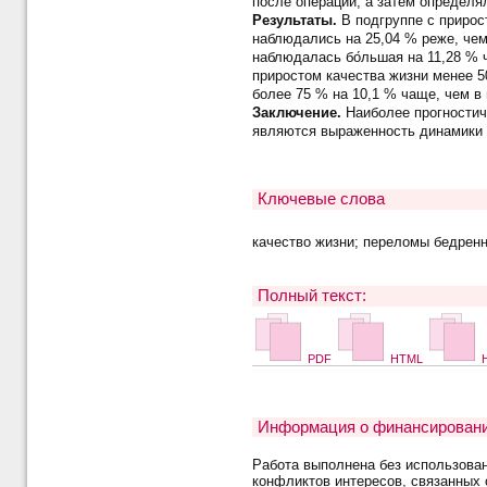
после операции, а затем определял
Результаты.
В подгруппе с прирос
наблюдались на 25,04 % реже, чем
наблюдалась бо́льшая на 11,28 % 
приростом качества жизни менее 5
более 75 % на 10,1 % чаще, чем в
Заключение.
Наиболее прогностич
являются выраженность динамики 
Ключевые слова
качество жизни; переломы бедренн
Полный текст:
PDF
HTML
H
Информация о финансировани
Работа выполнена без использова
конфликтов интересов, связанных 