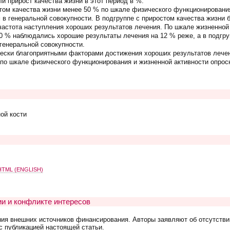
и прирост качества жизни в этот период в %.
том качества жизни менее 50 % по шкале физического функционировани
 в генеральной совокупности. В подгруппе с приростом качества жизни б
частота наступления хороших результатов лечения. По шкале жизненной 
0 % наблюдались хорошие результаты лечения на 12 % реже, а в подгру
 генеральной совокупности.
ески благоприятными факторами достижения хороших результатов лечен
по шкале физического функционирования и жизненной активности опросн
ой кости
TML (ENGLISH)
и и конфликте интересов
ния внешних источников финансирования. Авторы заявляют об отсутстви
с публикацией настоящей статьи.