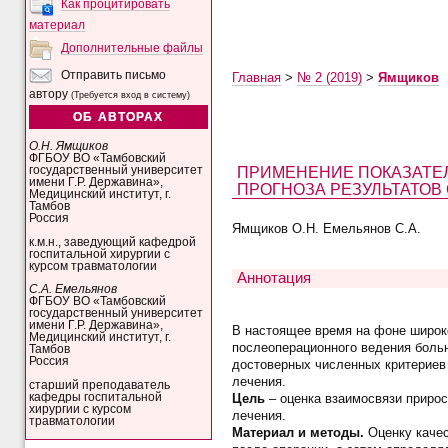
Как процитировать
материал
Дополнительные файлы
Отправить письмо
Главная
>
№ 2 (2019)
>
Ямщиков
автору
(Требуется вход в систему)
ОБ АВТОРАХ
О.Н. Ямщиков
ФГБОУ ВО «Тамбовский
ПРИМЕНЕНИЕ ПОКАЗАТЕЛ
государственный университет
имени Г.Р. Державина»,
ПРОГНОЗА РЕЗУЛЬТАТОВ
Медицинский институт, г.
Тамбов
Россия
Ямщиков О.Н. Емельянов С.А.
к.м.н., заведующий кафедрой
госпитальной хирургии с
курсом травматологии
Аннотация
С.А. Емельянов
ФГБОУ ВО «Тамбовский
государственный университет
имени Г.Р. Державина»,
В настоящее время на фоне широко
Медицинский институт, г.
послеоперационного ведения боль
Тамбов
Россия
достоверных численных критериев 
лечения.
старший преподаватель
кафедры госпитальной
Цель
– оценка взаимосвязи прирос
хирургии с курсом
лечения.
травматологии
Материал и методы.
Оценку качес