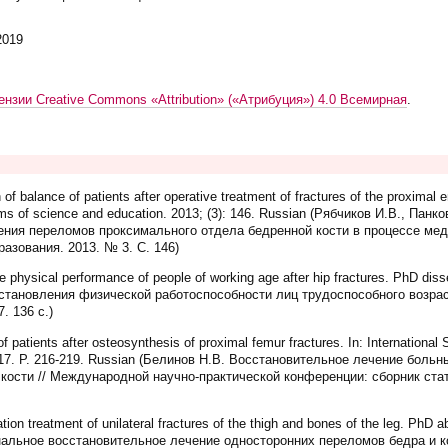
2019
ензии Creative Commons «Attribution» («Атрибуция») 4.0 Всемирная
.
 balance of patients after operative treatment of fractures of the proximal e
lems of science and education. 2013; (3): 146. Russian (Рябчиков И.В., Па
ения переломов проксимального отдела бедренной кости в процессе мед
азования. 2013. № 3. С. 146)
 physical performance of people of working age after hip fractures. PhD diss
сстановления физической работоспособности лиц трудоспособного возрас
. 136 c.)
f patients after osteosynthesis of proximal femur fractures. In: International 
a , 2017. P. 216-219. Russian (Белинов Н.В. Восстановительное лечение бо
ости // Международной научно-практической конференции: сборник стате
ion treatment of unilateral fractures of the thigh and bones of the leg. PhD a
альное восстановительное лечение односторонних переломов бедра и к