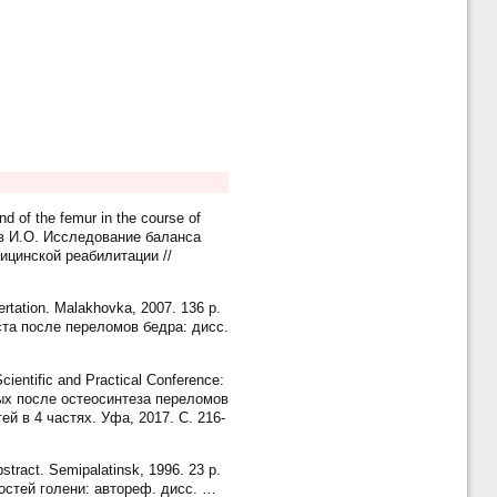
nd of the femur in the course of
нков И.О. Исследование баланса
ицинской реабилитации //
ertation. Malakhovka, 2007. 136 р.
та после переломов бедра: дисс.
Scientific and Practical Conference:
льных после остеосинтеза переломов
й в 4 частях. Уфа, 2017. С. 216-
bstract. Semipalatinsk, 1996. 23 p.
остей голени: автореф. дисc. …