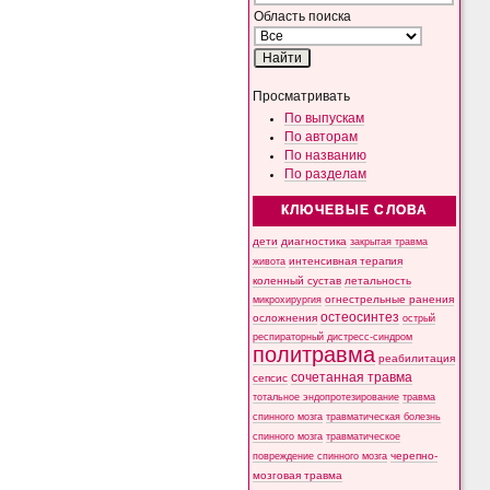
Область поиска
Просматривать
По выпускам
По авторам
По названию
По разделам
КЛЮЧЕВЫЕ СЛОВА
дети
диагностика
закрытая травма
интенсивная терапия
живота
коленный сустав
летальность
микрохирургия
огнестрельные ранения
остеосинтез
осложнения
острый
респираторный дистресс-синдром
политравма
реабилитация
сочетанная травма
сепсис
тотальное эндопротезирование
травма
спинного мозга
травматическая болезнь
спинного мозга
травматическое
черепно-
повреждение спинного мозга
мозговая травма