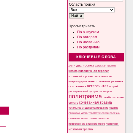
Область поиска
Просматривать
По выпускам
По авторам
По названию
По разделам
КЛЮЧЕВЫЕ СЛОВА
дети
диагностика
закрытая травма
интенсивная терапия
живота
коленный сустав
летальность
микрохирургия
огнестрельные ранения
остеосинтез
осложнения
острый
респираторный дистресс-синдром
политравма
реабилитация
сочетанная травма
сепсис
тотальное эндопротезирование
травма
спинного мозга
травматическая болезнь
спинного мозга
травматическое
черепно-
повреждение спинного мозга
мозговая травма