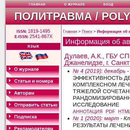
ГЛАВНАЯ
О ЖУРНАЛЕ
ВХОД
ПОЛИТРАВМА / POL
1819-1495
ISSN:
Главная
>
Поиск
>
Информация об 
2541-867X
E-ISSN:
Информация об ав
ЯЗЫК
Дулаев, А.К., ГБУ С
Джанелидзе, г. Санкт
№ 4 (2019): декабрь
-
ЭФФЕКТИВНОСТЬ Д
КОМПЛЕКСНОМ ЛЕЧ
ТЯЖЕЛОЙ СОЧЕТАН
РАНДОМИЗИРОВАНН
ИССЛЕДОВАНИЕ
АННОТАЦИЯ
PDF
HTM
№ 1 (2020): март
- К
РЕЗУЛЬТАТЫ ЛЕЧЕН