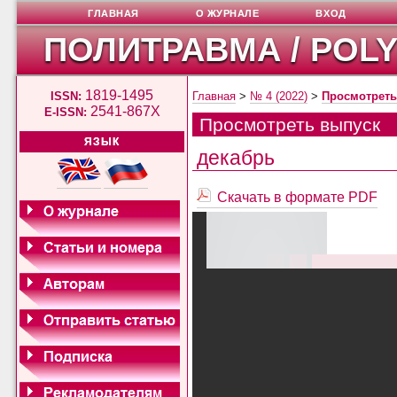
ГЛАВНАЯ
О ЖУРНАЛЕ
ВХОД
ПОЛИТРАВМА / POL
1819-1495
ISSN:
Главная
>
№ 4 (2022)
>
Просмотреть
2541-867X
E-ISSN:
Просмотреть выпуск
ЯЗЫК
декабрь
Скачать в формате PDF