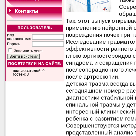
Совре
обращ
Так, этот выпуск открыв
применению нейронной се
ПОЛЬЗОВАТЕЛЬ
повреждения почек при т
Имя
пользователя
Исследование травматол
Пароль
эффективности раннего 
Запомнить меня
глюкокортикостероидов 
синдрома и сокращения 
ПОСЕТИТЕЛИ НА САЙТЕ:
послеоперационного лече
пользователей:
0
гостей:
3
после артроскопии.
Детская травма всегда в
сегодняшнем номере рас
диагностики стабильной
спинальной травмы у дет
интересный клинический
ребенка с развитием гем
Совершенствуются метод
представленный анализ 