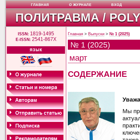
ГЛАВНАЯ
О ЖУРНАЛЕ
ВХОД
ПОЛИТРАВМА / POL
1819-1495
ISSN:
Главная
>
Выпуски
>
№ 1 (2025)
2541-867X
E-ISSN:
№ 1 (2025)
ЯЗЫК
март
СОДЕРЖАНИЕ
Уважа
Мы пр
актуа
практ
ключе
также