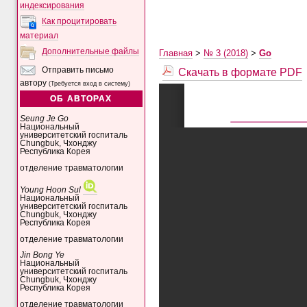
индексирования
Как процитировать
материал
Дополнительные файлы
Главная
>
№ 3 (2018)
>
Go
Скачать в формате PDF
Отправить письмо
автору
(Требуется вход в систему)
ОБ АВТОРАХ
Seung Je Go
Национальный
университетский госпиталь
Chungbuk, Чхонджу
Республика Корея
отделение травматологии
Young Hoon Sul
Национальный
университетский госпиталь
Chungbuk, Чхонджу
Республика Корея
отделение травматологии
Jin Bong Ye
Национальный
университетский госпиталь
Chungbuk, Чхонджу
Республика Корея
отделение травматологии