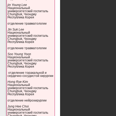
jin Young Lee
Национальный
университетский госпиталь
Chungbuk, Чхонджу
Республика Корея
отделение травматологии
Jin Suk Lee
Национальный
университетский госпиталь
Chungbuk, Чхонджу
Республика Корея
отделение травматологии
Soo Young Yoon
Национальный
университетский госпиталь
Chungbuk, Чхонджу
Республика Корея
отделение торакальной и
сердечно-сосудистой хирургии
Hong Rye Kim
Национальный
университетский госпиталь
Chungbuk, Чхонджу
Республика Корея
отделение нейрохирургии
Jung Hee Choi
Национальный
университетский госпиталь
Chungbuk, Чхонджу