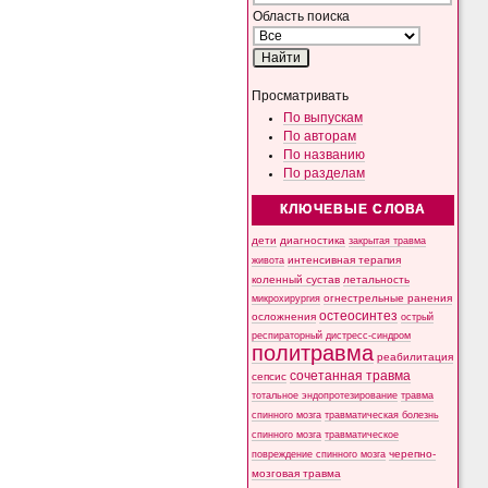
Область поиска
Просматривать
По выпускам
По авторам
По названию
По разделам
КЛЮЧЕВЫЕ СЛОВА
дети
диагностика
закрытая травма
интенсивная терапия
живота
коленный сустав
летальность
микрохирургия
огнестрельные ранения
остеосинтез
осложнения
острый
респираторный дистресс-синдром
политравма
реабилитация
сочетанная травма
сепсис
тотальное эндопротезирование
травма
спинного мозга
травматическая болезнь
спинного мозга
травматическое
черепно-
повреждение спинного мозга
мозговая травма