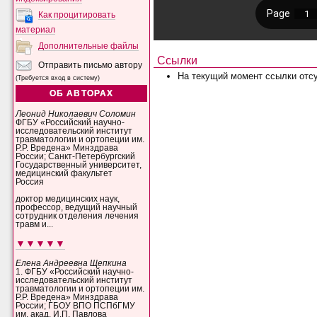
Как процитировать
материал
Дополнительные файлы
Ссылки
Отправить письмо автору
На текущий момент ссылки отсу
(Требуется вход в систему)
ОБ АВТОРАХ
Леонид Николаевич Соломин
ФГБУ «Российский научно-
исследовательский институт
травматологии и ортопеции им.
Р.Р. Вредена» Минздрава
России; Санкт-Петербургский
Государственный университет,
медицинский факультет
Россия
доктор медицинских наук,
профессор, ведущий научный
сотрудник отделения лечения
травм и...
▼▼▼▼▼
Елена Андреевна Щепкина
1. ФГБУ «Российский научно-
исследовательский институт
травматологии и ортопеции им.
Р.Р. Вредена» Минздрава
России; ГБОУ ВПО ПСПбГМУ
им. акад. И.П. Павлова