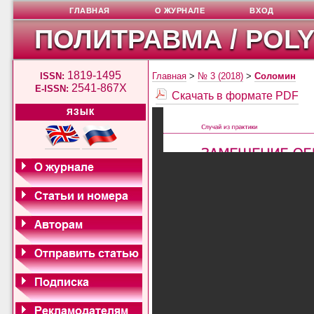
ГЛАВНАЯ
О ЖУРНАЛЕ
ВХОД
ПОЛИТРАВМА / POL
1819-1495
ISSN:
Главная
>
№ 3 (2018)
>
Соломин
2541-867X
E-ISSN:
Скачать в формате PDF
ЯЗЫК