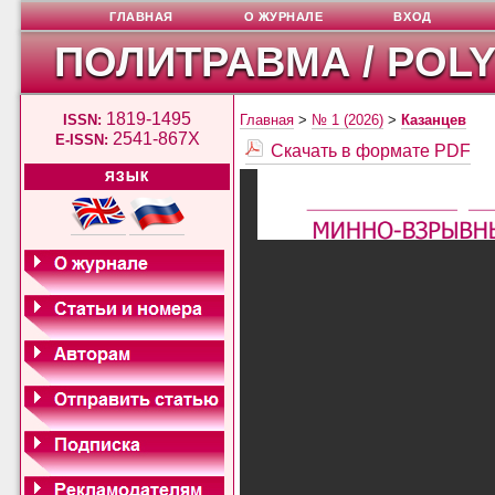
ГЛАВНАЯ
О ЖУРНАЛЕ
ВХОД
ПОЛИТРАВМА / POL
1819-1495
ISSN:
Главная
>
№ 1 (2026)
>
Казанцев
2541-867X
E-ISSN:
Скачать в формате PDF
ЯЗЫК