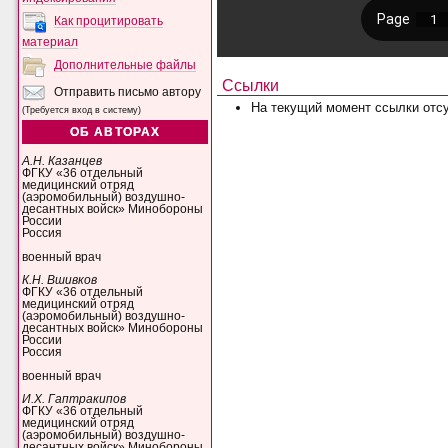
Как процитировать
материал
Дополнительные файлы
Ссылки
Отправить письмо автору
На текущий момент ссылки отсу
(Требуется вход в систему)
ОБ АВТОРАХ
А.Н. Казанцев
ФГКУ «36 отдельный
медицинский отряд
(аэромобильный) воздушно-
десантных войск» Минобороны
России
Россия
военный врач
К.Н. Вшивков
ФГКУ «36 отдельный
медицинский отряд
(аэромобильный) воздушно-
десантных войск» Минобороны
России
Россия
военный врач
И.Х. Гаптракипов
ФГКУ «36 отдельный
медицинский отряд
(аэромобильный) воздушно-
десантных войск» Минобороны