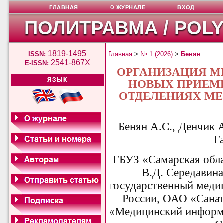
ГЛАВНАЯ
О ЖУРНАЛЕ
ВХОД
ПОЛИТРАВМА / POL
1819-1495
ISSN:
Главная
>
№ 1 (2026)
>
Бенян
2541-867X
E-ISSN:
ОРГАНИЗАЦИЯ 
ЯЗЫК
НОВЫХ ПРИЕМ
ОТДЕЛЕНИЯХ МЕ
Бенян А.С., Денчик А
Г
ГБУЗ «Самарская обла
В.Д. Середавин
государственный меди
России,
ОАО «Санат
«Медицинский информа