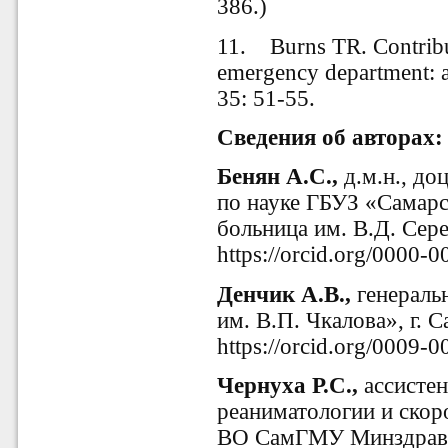
386.)
11. Burns TR. Contribut
emergency department: a
35: 51-55.
Сведения об авторах:
Бенян А.С.,
д.м.н., до
по науке ГБУЗ «Самарс
больница им. В.Д. Сере
https://orcid.org/0000-
Денчик А.В.,
генераль
им. В.П. Чкалова», г. С
https://orcid.org/0009-
Чернуха Р.С.,
ассистен
реаниматологии и ско
ВО СамГМУ Минздрава Р