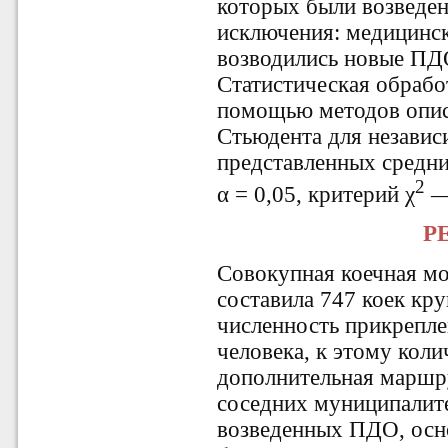
которых были возведе
исключения: медицинск
возводились новые ПД
Статистическая обрабо
помощью методов опис
Стьюдента для независ
представленных средни
2
α = 0,05, критерий χ
— 
Р
Совокупная коечная м
составила 747 коек кр
численность прикрепле
человека, к этому коли
дополнительная маршру
соседних муниципалите
возведенных ПДО, осн