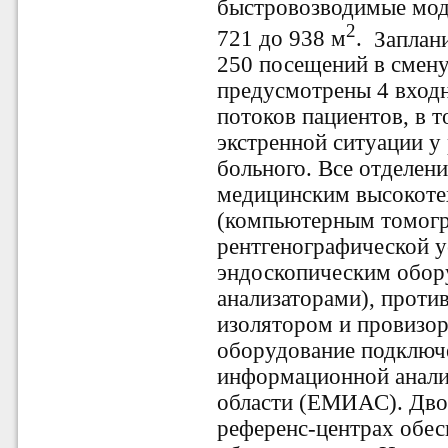
быстровозводимые моду
2
721 до 938 м
.
Заплан
250 посещений в смену
предусмотрены 4 входн
потоков пациентов, в т
экстренной ситуации у
больного. Все отделе
медицинским высокот
(компьютерным томог
рентгенографической у
эндоскопическим обор
анализаторами), прот
изолятором и провизор
оборудование подключ
информационной анали
области (ЕМИАС). Дво
референс-центрах обе