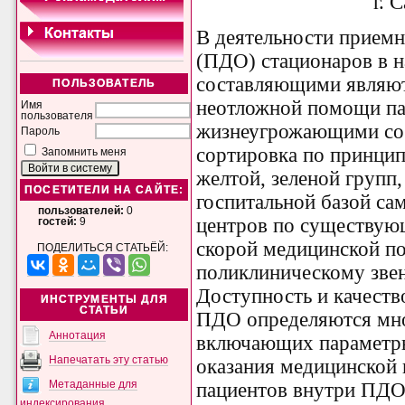
г. 
В деятельности приемн
(ПДО) стационаров в 
составляющими являют
ПОЛЬЗОВАТЕЛЬ
неотложной помощи па
Имя
пользователя
жизнеугрожающими со
Пароль
сортировка по принцип
Запомнить меня
желтой, зеленой групп
ПОСЕТИТЕЛИ НА САЙТЕ:
госпитальной базой са
пользователей:
0
центров по существую
гостей:
9
скорой медицинской п
ПОДЕЛИТЬСЯ СТАТЬЁЙ:
поликлиническому звен
Доступность и качеств
ИНСТРУМЕНТЫ ДЛЯ
СТАТЬИ
ПДО определяются мно
Аннотация
включающих параметры
Напечатать эту статью
оказания медицинской
Метаданные для
пациентов внутри ПДО,
индексирования