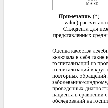
М ± SD
Примечание.
(*) —
value)
рассчитана 
Стьюдента для не
представленных средн
Оценка качества лечеб
включала в себя такие 
госпитализаций на пр
госпитализаций в круг
повторных обращений 
заболеванию/синдрому,
проведенных диагности
пациента в сравнении
обследований на госпит