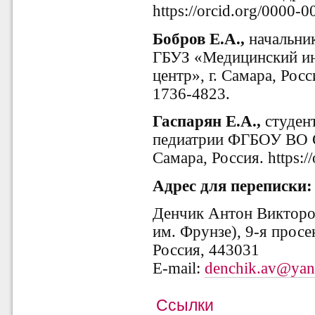
https://orcid.org/0000-
Бобров Е.А.,
начальни
ГБУЗ «Медицинский и
центр», г. Самара, Росси
1736-4823.
Гаспарян Е.А.,
студент
педиатрии ФГБОУ ВО С
Самара, Россия. https:
Адрес для переписки:
Денчик Антон Викторо
им. Фрунзе), 9-я просек
Россия, 443031
E-mail:
denchik.av@yan
Ссылки