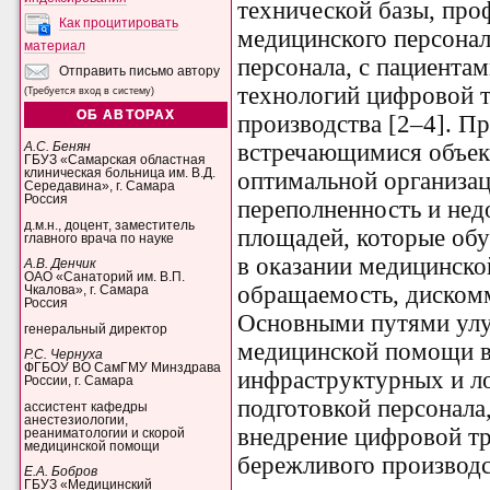
технической базы, пр
Как процитировать
медицинского персонал
материал
персонала, с пациента
Отправить письмо автору
технологий цифровой 
(Требуется вход в систему)
ОБ АВТОРАХ
производства [2–4]. Пр
встречающимися объек
А.С. Бенян
ГБУЗ «Самарская областная
клиническая больница им. В.Д.
оптимальной организа
Середавина», г. Самара
Россия
переполненность и не
д.м.н., доцент, заместитель
площадей, которые об
главного врача по науке
в оказании медицинск
А.В. Денчик
ОАО «Санаторий им. В.П.
обращаемость, диском
Чкалова», г. Самара
Россия
Основными путями улу
генеральный директор
медицинской помощи 
Р.С. Чернуха
ФГБОУ ВО СамГМУ Минздрава
инфраструктурных и ло
России, г. Самара
подготовкой персонала
ассистент кафедры
анестезиологии,
внедрение цифровой т
реаниматологии и скорой
медицинской помощи
бережливого производс
Е.А. Бобров
ГБУЗ «Медицинский