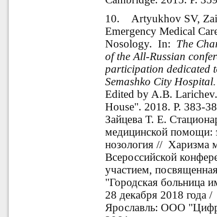
10. Artyukhov SV, Zait
Emergency Medical Care
Nosology.
In:
The Char
of the All-Russian confe
participation dedicated 
Semashko City Hospital.
Edited by A.B. Larichev.
House". 2018. P. 383-38
Зайцева Т. Е. Стациона
медицинской помощи: 
нозология //
Харизма м
Всероссийской конфер
участием, посвященна
"Городская больница и
28 декабря 2018 года /
Ярославль: OOO "Цифро