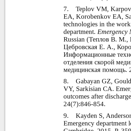
7. Teplov VM, Karpov
EA, Korobenkov EA, Sae
technologies in the work
department.
Emergency 
Russian (
Теплов В. М., 
Цебровская Е. А., Коро
Информационные техно
отделения скорой меди
медицинская помощь. 20
8. Gabayan GZ, Gould 
VY, Sarkisian CA. Emerg
outcomes after discharg
24(7):846-854.
9. Kayden S, Anderson P
Emergency department l
Cambridge. 2015. P. 359