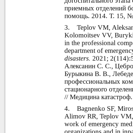
догоспитального этапа
приемных отделений бо
помощь. 2014. Т. 15, №
3. Teplov VM, Aleksan
Kolomoitsev VV, Buryki
in the professional compe
department of emergenc
disasters.
2021; 2(114):5
Алексанин С. С., Цебро
Бурыкина В. В., Лебеде
профессиональных ком
стационарного отделе
// Медицина катастроф.
4. Bagnenko SF, Miros
Alimov RR, Teplov VM, 
work of emergency medic
organizations and in inpa