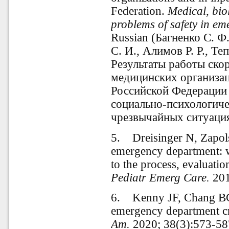
Federation.
Medical, bio
problems of safety in em
Russian (Багненко С. 
С. И., Алимов Р. Р., Те
Результаты работы ск
медицинских организац
Российской Федерации 
социально-психологиче
чрезвычайных ситуациях
5. Dreisinger N, Zapolsk
emergency department: 
to the process, evaluatio
Pediatr Emerg Care.
201
6. Kenny JF, Chang BC,
emergency department 
Am.
2020; 38(3):573-58