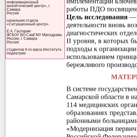
имплементации ключев
информационный
аналитический центр», г.
работы ПДО посвящено
Самара
Россия
Цель исследования
— 
начальник отдела
деятельности вновь во
«Ситуационный центр»
диагностических отде
Е.А. Гаспарян
ФГБОУ ВО СамГМУ Минздрава
России, г. Самара
II уровня, в которых 
Россия
подходы к организации
студентка 6-го курса Института
педиатрии
использованием принц
бережливого производс
МАТЕР
В системе государстве
Самарской области в 
114 медицинских орган
образованиях предста
районными больницами
«Модернизация первичн
Российской Федерации»,