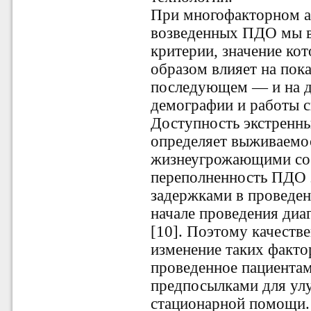
При многофакторном ан
возведенных ПДО мы в
критерии, значение к
образом влияет на пока
последующем — и на д
демографии и работы с
Доступность экстренн
определяет выживаемос
жизнеугрожающими сос
переполненность ПДО 
задержками в проведен
начале проведения диа
[10]. Поэтому качеств
изменение таких фактор
проведенное пациента
предпосылками для ул
стационарной помощи.