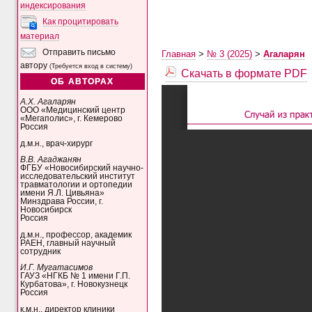
индексирования
Как процитировать
материал
Отправить письмо
Главная
>
№ 3 (2025)
>
Агаларян
автору
(Требуется вход в систему)
Скачать в формате PDF
ОБ АВТОРАХ
А.Х. Агаларян
ООО «Медицинский центр
«Мегаполис», г. Кемерово
Россия
д.м.н., врач-хирург
В.В. Агаджанян
ФГБУ «Новосибирский научно-
исследовательский институт
травматологии и ортопедии
имени Я.Л. Цивьяна»
Минздрава России, г.
Новосибирск
Россия
д.м.н., профессор, академик
РАЕН, главный научный
сотрудник
И.Г. Мугатасимов
ГАУЗ «НГКБ № 1 имени Г.П.
Курбатова», г. Новокузнецк
Россия
к.м.н., директор клиники