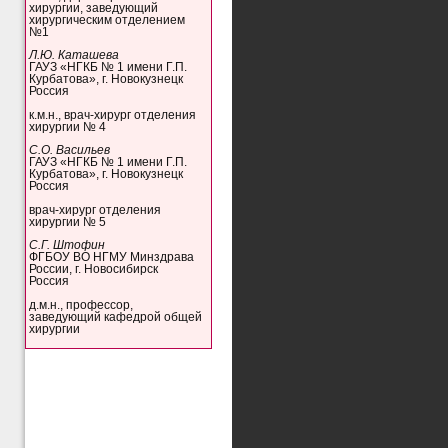
хирургии, заведующий
хирургическим отделением
№1
Л.Ю. Каташева
ГАУЗ «НГКБ № 1 имени Г.П.
Курбатова», г. Новокузнецк
Россия
к.м.н., врач-хирург отделения
хирургии № 4
С.О. Васильев
ГАУЗ «НГКБ № 1 имени Г.П.
Курбатова», г. Новокузнецк
Россия
врач-хирург отделения
хирургии № 5
С.Г. Штофин
ФГБОУ ВО НГМУ Минздрава
России, г. Новосибирск
Россия
д.м.н., профессор,
заведующий кафедрой общей
хирургии