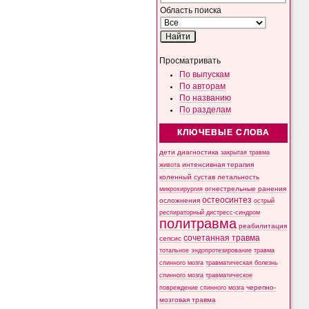
Область поиска
Просматривать
По выпускам
По авторам
По названию
По разделам
КЛЮЧЕВЫЕ СЛОВА
дети
диагностика
закрытая травма
интенсивная терапия
живота
коленный сустав
летальность
микрохирургия
огнестрельные ранения
остеосинтез
осложнения
острый
респираторный дистресс-синдром
политравма
реабилитация
сочетанная травма
сепсис
тотальное эндопротезирование
травма
спинного мозга
травматическая болезнь
спинного мозга
травматическое
черепно-
повреждение спинного мозга
мозговая травма