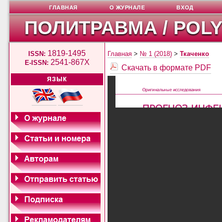
ГЛАВНАЯ
О ЖУРНАЛЕ
ВХОД
ПОЛИТРАВМА / POL
1819-1495
ISSN:
Главная
>
№ 1 (2018)
>
Ткаченко
2541-867X
E-ISSN:
Скачать в формате PDF
ЯЗЫК