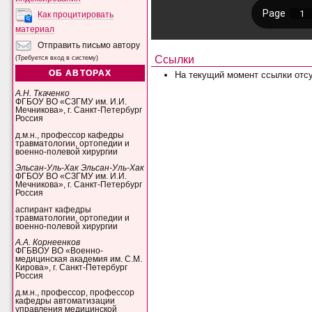
Как процитировать
материал
Отправить письмо автору
Ссылки
(Требуется вход в систему)
ОБ АВТОРАХ
На текущий момент ссылки отсу
А.Н. Ткаченко
ФГБОУ ВО «СЗГМУ им. И.И.
Мечникова», г. Санкт-Петербург
Россия
д.м.н., профессор кафедры
травматологии, ортопедии и
военно-полевой хирургии
Эльсан-Уль-Хак Эльсан-Уль-Хак
ФГБОУ ВО «СЗГМУ им. И.И.
Мечникова», г. Санкт-Петербург
Россия
аспирант кафедры
травматологии, ортопедии и
военно-полевой хирургии
А.А. Корнеенков
ФГБВОУ ВО «Военно-
медицинская академия им. С.М.
Кирова», г. Санкт-Петербург
Россия
д.м.н., профессор, профессор
кафедры автоматизации
управления медицинской