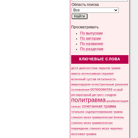
Область поиска
Просматривать
По выпускам
По авторам
По названию
По разделам
КЛЮЧЕВЫЕ СЛОВА
дети
диагностика
закрытая травма
интенсивная терапия
живота
коленный сустав
летальность
микрохирургия
огнестрельные ранения
остеосинтез
осложнения
острый
респираторный дистресс-синдром
политравма
реабилитация
сочетанная травма
сепсис
тотальное эндопротезирование
травма
спинного мозга
травматическая болезнь
спинного мозга
травматическое
черепно-
повреждение спинного мозга
мозговая травма