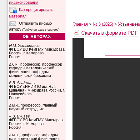
индексирования
Как процитировать
материал
Отправить письмо
Главная
>
№ 3 (2025)
>
Устьянцев
автору
(Требуется вход в систему)
Скачать в формате PDF
ОБ АВТОРАХ
И.М. Устьянцева
ФГБОУ ВО КемГМУ Минздрава
России, г. Кемерово
Россия
д.б.н., профессор, профессор
кафедры патологической
физиологии, кафедры
медицинской биохимии
В.В. Агаджанян
ФГБОУ «ННИИТО им. Я.Л.
Цивьяна» Минздрава России, г.
Новосибирск
Россия
д.м.н., профессор, главный
научный сотрудник
А.В. Будаев
ФГБОУ ВО КемГМУ Минздрава
России, г. Кемерово
Россия
д.м.н., профессор кафедры
патологической физиологии