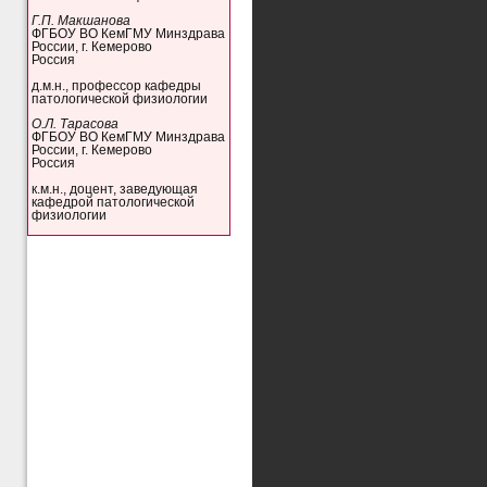
Г.П. Макшанова
ФГБОУ ВО КемГМУ Минздрава
России, г. Кемерово
Россия
д.м.н., профессор кафедры
патологической физиологии
О.Л. Тарасова
ФГБОУ ВО КемГМУ Минздрава
России, г. Кемерово
Россия
к.м.н., доцент, заведующая
кафедрой патологической
физиологии