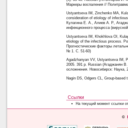
Маркеры воспаления // Политравма.
Ustyantseva IM, Zinchenko MA, Kulag
consideration of etiology of infectio
Кулагина Е. А., Алиев А. Р., Ага
инфекционного процесса (вирусной 
Ustyantseva IM, Khokhlova OI, Kulagi
etiology of the infectious process.
Прогностические факторы летально
№ 1. С. 51-60)
Agadzhanyan VV, Ustyantseva IM, Pr
2005. 391 p. Russian (Агаджанян В
осложнения. Новосибирск: Наука, 2
Nagin DS, Odgers CL, Group-based tra
Ссылки
На текущий момент ссылки о
©