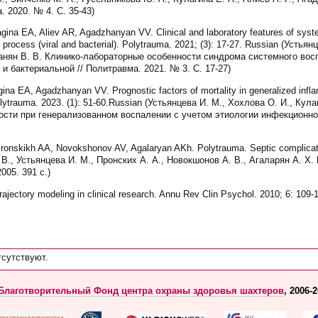
 2020. № 4. С. 35-43)
ina EA, Aliev AR, Agadzhanyan VV. Clinical and laboratory features of syst
us process (viral and bacterial). Polytrauma. 2021; (3): 17-27. Russian (Устья
джанян В. В. Клинико-лабораторные особенности синдрома системного вос
и бактериальной // Политравма. 2021. № 3. С. 17-27)
na EA, Agadzhanyan VV. Prognostic factors of mortality in generalized infla
 Polytrauma. 2023. (1): 51-60.Russian (Устьянцева И. М., Хохлова О. И., Кул
сти при генерализованном воспалении с учетом этиологии инфекционног
onskikh AA, Novokshonov AV, Agalaryan AKh. Polytrauma. Septic complicati
. В., Устьянцева И. М., Пронских А. А., Новокшонов А. В., Агаларян А. Х
005. 391 с.)
jectory modeling in clinical research. Annu Rev Clin Psychol. 2010; 6: 109-
тсутствуют.
Благотворительный Фонд центра охраны здоровья шахтеров
, 2006-