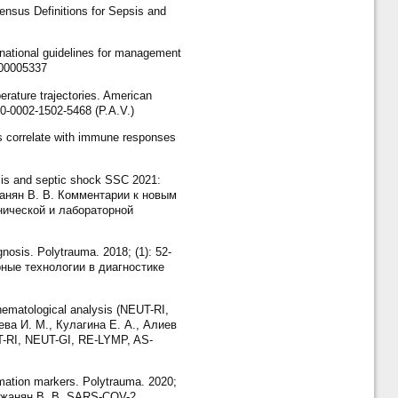
nsus Definitions for Sepsis and
national guidelines for management
000005337
rature trajectories. American
00-0002-1502-5468 (P.A.V.)
s correlate with immune responses
sis and septic shock SSC 2021:
аджанян В. В. Комментарии к новым
нической и лабораторной
osis. Polytrauma. 2018; (1): 52-
рные технологии в диагностике
hematological analysis (NEUT-RI,
цева И. М., Кулагина Е. А., Алиев
-RI, NEUT-GI, RE-LYMP, AS-
ation markers. Polytrauma. 2020;
гаджанян В. В. SARS-COV-2.