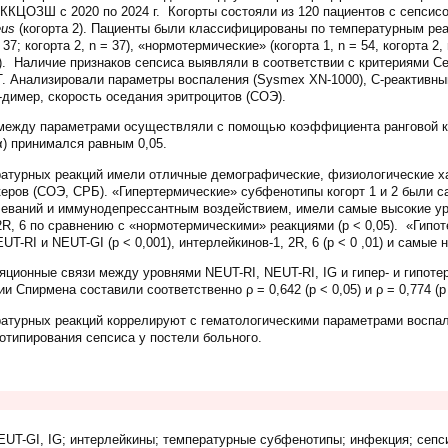
КЦОЗШ с 2020 по 2024 г. Когорты состояли из 120 пациентов с сепсисом
eus
(когорта 2). Пациенты были классифицированы по температурным реа
37; когорта 2, n = 37), «нормотермические» (когорта 1, n = 54, когорта 2,
= 20). Наличие признаков сепсиса выявляли в соответствии с критериями 
. Анализировали параметры воспаления (Sysmex XN-1000), С-реактивный
D-димер, скорость оседания эритроцитов (СОЭ).
между параметрами осуществляли с помощью коэффициента ранговой ко
α) принимался равным 0,05.
турных реакций имели отличные демографические, физиологические ха
еров (СОЭ, СРБ). «Гипертермические» субфенотипы когорт 1 и 2 были
еваний и иммунодепрессантным воздействием, имели самые высокие уро
2R, 6 по сравнению с «нормотермическими» реакциями (р < 0,05). «Гипо
T-RI и NEUT-GI (р < 0,001), интерлейкинов-1, 2R, 6 (р < 0 ,01) и самые
ционные связи между уровнями NEUT-RI, NEUT-RI, IG и гипер- и гипот
Спирмена составили соответственно ρ = 0,642 (р < 0,05) и ρ = 0,774 (р 
атурных реакций коррелируют с гематологическими параметрами воспа
отипирования сепсиса у постели больного.
UT-GI, IG; интерлейкины; температурные субфенотипы; инфекция; сепс