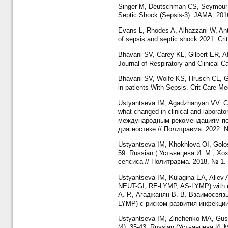
Singer M, Deutschman CS, Seymour CW
Septic Shock (Sepsis-3). JAMA. 201
Evans L, Rhodes A, Alhazzani W, Ant
of sepsis and septic shock 2021. Cr
Bhavani SV, Carey KL, Gilbert ER, Af
Journal of Respiratory and Clinical 
Bhavani SV, Wolfe KS, Hrusch CL, Gr
in patients With Sepsis. Crit Care
Ustyantseva IM, Agadzhanyan VV. Co
what changed in clinical and labora
международным рекомендациям по 
диагностике // Политравма. 2022. №
Ustyantseva IM, Khokhlova OI, Golos
59. Russian ( Устьянцева И. М., Х
сепсиса // Политравма. 2018. № 1. 
Ustyantseva IM, Kulagina EA, Aliev 
NEUT-GI, RE-LYMP, AS-LYMP) with ris
А. Р., Агаджанян В. В. Взаимосвя
LYMP) с риском развития инфекции 
Ustyantseva IM, Zinchenko MA, Guse
(4): 35-43. Russian (Устьянцева И.