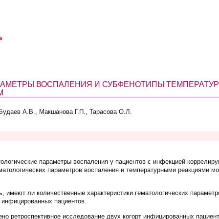
а
РАМЕТРЫ ВОСПАЛЕНИЯ И СУБФЕНОТИПЫ ТЕМПЕРАТУР
М
Будаев А.В., Макшанова Г.П., Тарасова О.Л.
тологические параметры воспаления у пациентов с инфекцией коррелир
матологических параметров воспаления и температурными реакциями м
, имеют ли количественные характеристики гематологических параметр
у инфицированных пациентов.
ено ретроспективное исследование двух когорт инфицированных пациен