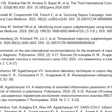
, Shankar-Hari M, Annane D, Bauer M, et al. The Third International Conse
6; 315(8):801-810. DOI: 10.1001/jama.2016.0287
onelli M, Coopersmith CM, French C, et al. Surviving Sepsis Campaign: inter
itical Care Medicine. 2021; 49(11): e1063-e1143. DOI: 10.1097/CCM.0000000
shar M, Verhoef HA et al. Identifying novel sepsis subphenotypes using tempe
Care Medicine. 2019; 200 (3). ORCID: 0000-0002-9640-6720 ( S.V.B.); DOI: 00
eenberg JA, Krishack PA, Lin J, et al. Temperature trajectory subphenotype
 Med. 2020;48(11):1645-1653. DOI: 10.1097/CCM.0000000000004610
mments on the new international recommendations for the treatment of sep
tory diagnosis. Polytrauma. 2022; (2): 6-17. Russian (Устьянцева И. М., Аг
лечению сепсиса и септического шока SSC 2021: что изменилось в кли
 2. С.6-17)
humov NP, Agadzhanyan VV. Innovative laboratory techniques in sepsis diagn
охлова О. И., Голошумов Н. П., Агаджанян В. В. Инновационные лаборато
С.52- 59)
AR, Agadzhanyan VV. A relationship of extended inflammation parameters of 
k of infection in polytrauma. Polytrauma. 2019; (3): 6-15. Russian (Устьян
зь расширенных параметров воспаления гематологического анализа (NEUT
при политравме // Политравма. 2019. № 3. С. 6-15)
lnikov YuA, Kulagina EA, Aliev AR, Agadzhanyan VV. SARS-COV-2. Inflamm
 М., Зинченко М. А., Гусельникова Ю. А., Кулагина Е. А., Алиев А. Р., А