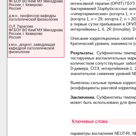
ФГБОУ ВО КемГМУ Минздрава
интенсивной терапии (ОРИТ) ГБУЗ К
России, г. Кемерово
бактериемией
Staphylococcous
aur
Россия
«гипертермические» (когорта 1, n = 
д.м.н., профессор кафедры
(когорта 1, n = 29, когорта 2, n 
патологической физиологии
в первые сутки пребывания в ОРИТ
О.Л. Тарасова
интерлейкины-1, 6, 2R (Immulite), 
ФГБОУ ВО КемГМУ Минздрава
России, г. Кемерово
Россия
Описание корреляционных связей 
Критический уровень значимости (
к.м.н., доцент, заведующая
кафедрой патологической
физиологии
Результаты.
Субфенотипы темпера
тестируемых воспалительных марк
количеством сопутствующих забол
D-димера, СОЭ, интерлейкинов-1, 
значительное снижение уровней NEU
Выявлены сильные прямые корреля
(коэффициенты ранговой корреляции 
Заключение.
Субфенотипы темпер
может быть иcпользовано для фен
Ключевые слова
параметры воспаления NEUT-RI, NE