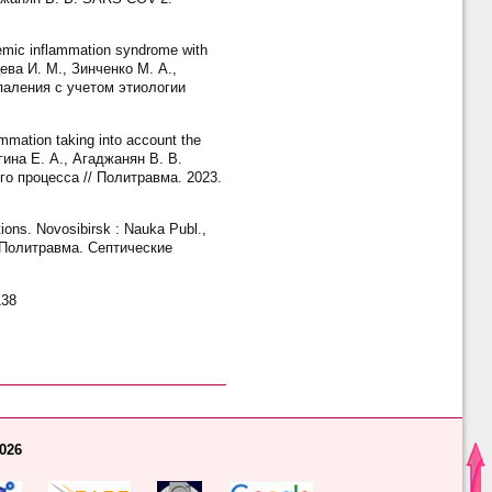
emic inflammation syndrome with
нцева И. М., Зинченко М. А.,
паления с учетом этиологии
mmation taking into account the
агина Е. А., Агаджанян В. В.
о процесса // Политравма. 2023.
ons. Novosibirsk : Nauka Publ.,
. Политравма. Септические
138
2026