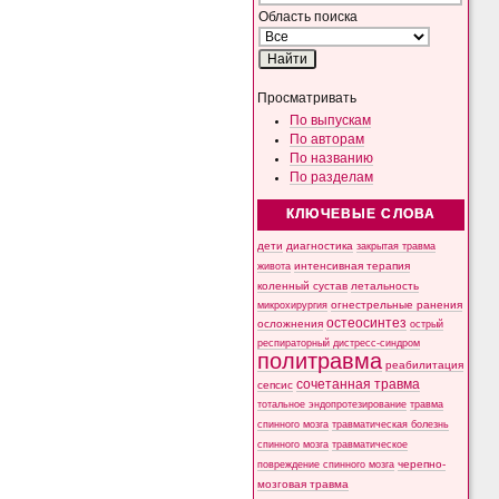
Область поиска
Просматривать
По выпускам
По авторам
По названию
По разделам
КЛЮЧЕВЫЕ СЛОВА
дети
диагностика
закрытая травма
интенсивная терапия
живота
коленный сустав
летальность
микрохирургия
огнестрельные ранения
остеосинтез
осложнения
острый
респираторный дистресс-синдром
политравма
реабилитация
сочетанная травма
сепсис
тотальное эндопротезирование
травма
спинного мозга
травматическая болезнь
спинного мозга
травматическое
черепно-
повреждение спинного мозга
мозговая травма