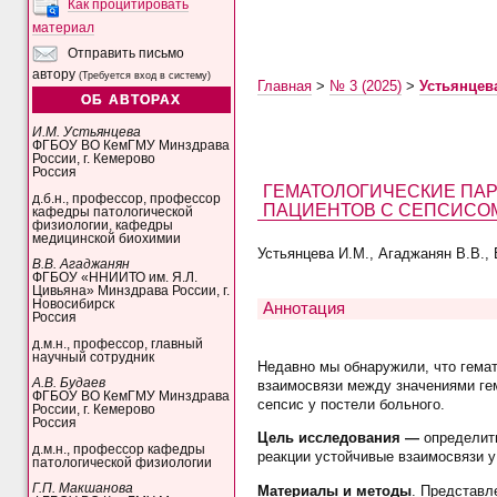
Как процитировать
материал
Отправить письмо
автору
(Требуется вход в систему)
Главная
>
№ 3 (2025)
>
Устьянцев
ОБ АВТОРАХ
И.М. Устьянцева
ФГБОУ ВО КемГМУ Минздрава
России, г. Кемерово
Россия
ГЕМАТОЛОГИЧЕСКИЕ ПА
д.б.н., профессор, профессор
ПАЦИЕНТОВ С СЕПСИСО
кафедры патологической
физиологии, кафедры
медицинской биохимии
Устьянцева И.М., Агаджанян В.В., 
В.В. Агаджанян
ФГБОУ «ННИИТО им. Я.Л.
Цивьяна» Минздрава России, г.
Новосибирск
Аннотация
Россия
д.м.н., профессор, главный
научный сотрудник
Недавно мы обнаружили, что гема
А.В. Будаев
взаимосвязи между значениями ге
ФГБОУ ВО КемГМУ Минздрава
сепсис у постели больного.
России, г. Кемерово
Россия
Цель исследования —
определить
д.м.н., профессор кафедры
реакции устойчивые взаимосвязи 
патологической физиологии
Г.П. Макшанова
Материалы и методы
. Представл