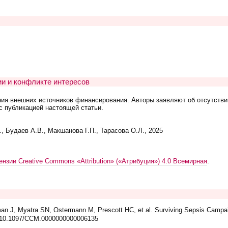
и и конфликте интересов
ния внешних источников финансирования. Авторы заявляют об отсутстви
с публикацией настоящей статьи.
, Будаев А.В., Макшанова Г.П., Тарасова О.Л., 2025
ензии Creative Commons «Attribution» («Атрибуция») 4.0 Всемирная
.
 J, Myatra SN, Ostermann M, Prescott HC, et al. Surviving Sepsis Campaign
: 10.1097/CCM.0000000000006135