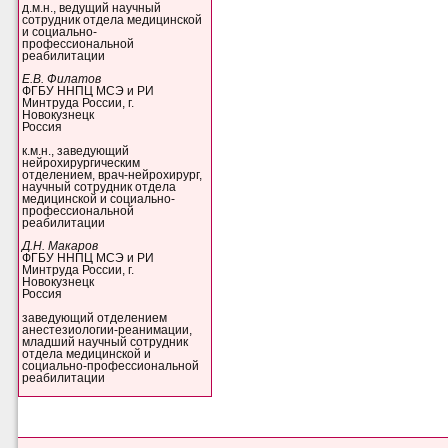
д.м.н., ведущий научный
сотрудник отдела медицинской
и социально-
профессиональной
реабилитации
Е.В. Филатов
ФГБУ ННПЦ МСЭ и РИ
Минтруда России, г.
Новокузнецк
Россия
к.м.н., заведующий
нейрохирургическим
отделением, врач-нейрохирург,
научный сотрудник отдела
медицинской и социально-
профессиональной
реабилитации
Д.Н. Макаров
ФГБУ ННПЦ МСЭ и РИ
Минтруда России, г.
Новокузнецк
Россия
заведующий отделением
анестезиологии-реанимации,
младший научный сотрудник
отдела медицинской и
социально-профессиональной
реабилитации