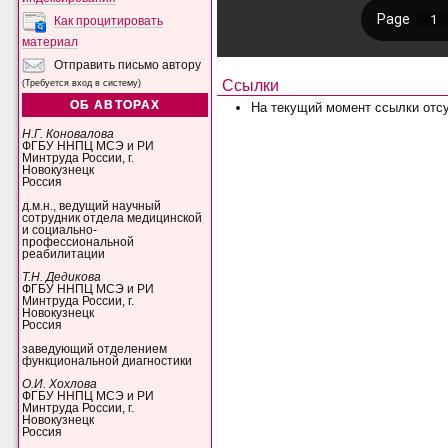
Как процитировать
материал
Отправить письмо автору
Ссылки
(Требуется вход в систему)
ОБ АВТОРАХ
На текущий момент ссылки отсу
Н.Г. Коновалова
ФГБУ ННПЦ МСЭ и РИ
Минтруда России, г.
Новокузнецк
Россия
д.м.н., ведущий научный
сотрудник отдела медицинской
и социально-
профессиональной
реабилитации
Т.Н. Дедикова
ФГБУ ННПЦ МСЭ и РИ
Минтруда России, г.
Новокузнецк
Россия
заведующий отделением
функциональной диагностики
О.И. Хохлова
ФГБУ ННПЦ МСЭ и РИ
Минтруда России, г.
Новокузнецк
Россия