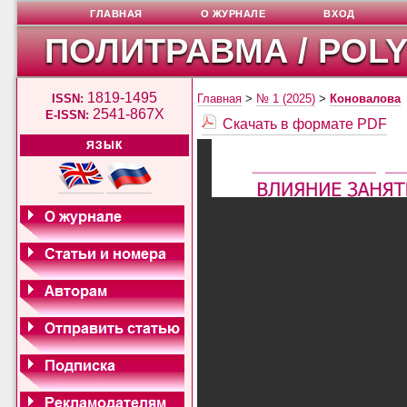
ГЛАВНАЯ
О ЖУРНАЛЕ
ВХОД
ПОЛИТРАВМА / POL
1819-1495
ISSN:
Главная
>
№ 1 (2025)
>
Коновалова
2541-867X
E-ISSN:
Скачать в формате PDF
ЯЗЫК