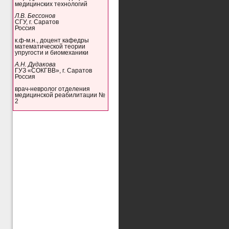
медицинских технологий
Л.В. Бессонов
СГУ, г. Саратов
Россия
к.ф-м.н., доцент кафедры
математической теории
упругости и биомеханики
А.Н. Дудакова
ГУЗ «СОКГВВ», г. Саратов
Россия
врач-невролог отделения
медицинской реабилитации №
2