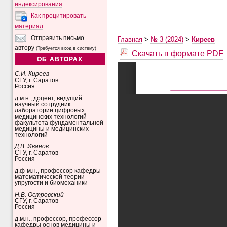
индексирования
Как процитировать
материал
Отправить письмо
Главная
>
№ 3 (2024)
>
Киреев
автору
(Требуется вход в систему)
Скачать в формате PDF
ОБ АВТОРАХ
С.И. Киреев
СГУ, г. Саратов
Россия
д.м.н., доцент, ведущий
научный сотрудник
лаборатории цифровых
медицинских технологий
факультета фундаментальной
медицины и медицинских
технологий
Д.В. Иванов
СГУ, г. Саратов
Россия
д.ф-м.н., профессор кафедры
математической теории
упругости и биомеханики
Н.В. Островский
СГУ, г. Саратов
Россия
д.м.н., профессор, профессор
кафедры основ медицины и