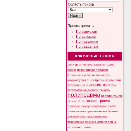
Область поиска
Просматривать
По выпускам
По авторам
По названию
По разделам
КЛЮЧЕВЫЕ СЛОВА
дети
диагностика
закрытая травма
интенсивная терапия
живота
коленный сустав
летальность
микрохирургия
огнестрельные ранения
остеосинтез
осложнения
острый
респираторный дистресс-синдром
политравма
реабилитация
сочетанная травма
сепсис
тотальное эндопротезирование
травма
спинного мозга
травматическая болезнь
спинного мозга
травматическое
черепно-
повреждение спинного мозга
мозговая травма