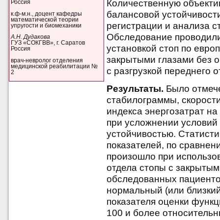
Количественную объекти
Россия
балансовой устойчивост
к.ф-м.н., доцент кафедры
математической теории
регистрации и анализа с
упругости и биомеханики
Обследование проводили
А.Н. Дудакова
ГУЗ «СОКГВВ», г. Саратов
установкой стоп по евро
Россия
закрытыми глазами без о
врач-невролог отделения
медицинской реабилитации №
с разгрузкой переднего о
2
Результаты.
Было отмеч
стабилограммы, скорост
индекса энергозатрат на
при усложнении условий 
устойчивостью. Статисти
показателей, по сравнен
произошло при использов
отдела стопы с закрыты
обследованных пациенто
нормальный (или близкий
показателя оценки функц
100 и более относитель