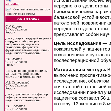
использования послеопер
материал
переднего отдела стопы.
Отправить письмо автору
биомеханических параме
(Требуется вход в систему)
балансовой устойчивости
ОБ АВТОРАХ
патологией позвоночника 
С.И. Киреев
переднего отдела стопы
СГУ, г. Саратов
Россия
представляет собой науч
д.м.н., доцент, ведущий научный
сотрудник лаборатории
Цель
исследования
— и
цифровых медицинских
технологий факультета
показателей у пациентов
фундаментальной медицины и
медицинских технологий
позвоночника и суставов
Д.В. Иванов
послеоперационной обув
СГУ, г. Саратов
Россия
Материалы и методы.
В 
д.ф-м.н., профессор кафедры
математической теории
выполнено проспективно
упругости и биомеханики
исследование, объектом 
Н.В. Островский
сочетанной патологией п
СГУ, г. Саратов
Россия
исследовании принял уча
д.м.н., профессор, профессор
пациентов составил 56 ±
кафедры основ медицины и
медицинских технологий
по полу: 13 женщин и 8 м
Л.В. Бессонов
СГУ, г. Саратов