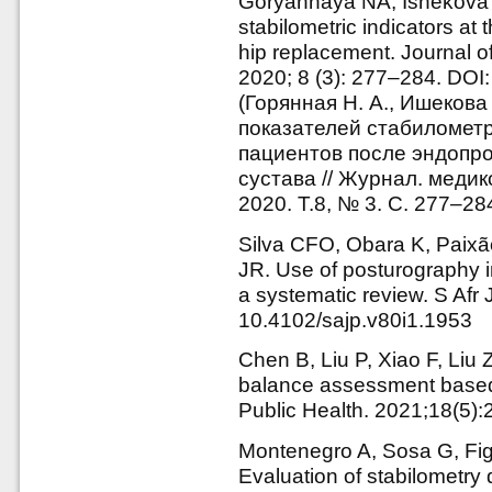
Goryannaya NA, Ishekova 
stabilometric indicators at 
hip replacement. Journal o
2020; 8 (3): 277–284. DO
(Горянная Н. А., Ишекова
показателей стабиломет
пациентов после эндопр
сустава // Журнал. меди
2020. Т.8, № 3. С. 277–2
Silva CFO, Obara K, Paixã
JR. Use of posturography in
a systematic review. S Afr 
10.4102/sajp.v80i1.1953
Chen B, Liu P, Xiao F, Liu 
balance assessment based o
Public Health. 2021;18(5):
Montenegro A, Sosa G, Fig
Evaluation of stabilometry