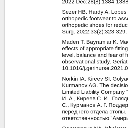
2022 Dec;28(8):1384-1388.
Sezer HB, Hardy A, Lopes
orthopedic footwear to asse
orthopedic shoes for reduci
Surg. 2022;33(2):323-329.
Maden T, Bayramlar K, Made
effects of appropriate fitt
level, balance and fear of f
observational study. Geriat
10.1016/j.gerinurse.2021.
Norkin IА, Kireev SI, Goly
Kurmanov AG. The decision 
Limited Liability Company 
И. А., Киреев С. И., Голяд
С., Курманов А. Г. Подд
переднего отдела стопы.
ответственностью "Амирит