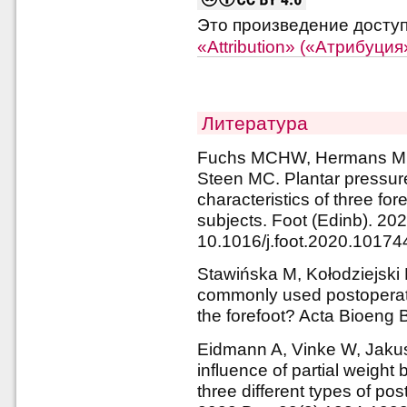
Это произведение досту
«Attribution» («Атрибуци
Литература
Fuchs MCHW, Hermans MMN
Steen MC. Plantar pressure
characteristics of three for
subjects. Foot (Edinb). 20
10.1016/j.foot.2020.10174
Stawińska M, Kołodziejski 
commonly used postoperati
the forefoot? Acta Bioeng
Eidmann A, Vinke W, Jakusc
influence of partial weight
three different types of po