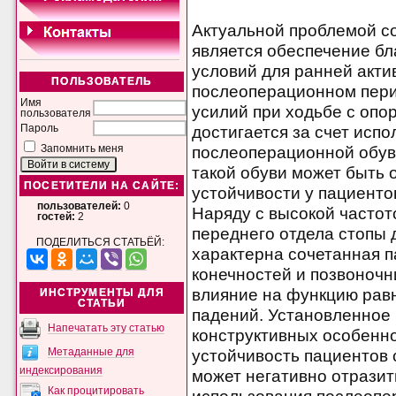
Актуальной проблемой с
является обеспечение б
условий для ранней акти
ПОЛЬЗОВАТЕЛЬ
послеоперационном пери
Имя
усилий при ходьбе с опо
пользователя
достигается за счет исп
Пароль
послеоперационной обув
Запомнить меня
такой обуви может быть 
ПОСЕТИТЕЛИ НА САЙТЕ:
устойчивости у пациенто
пользователей:
0
Наряду с высокой часто
гостей:
2
переднего отдела стопы 
ПОДЕЛИТЬСЯ СТАТЬЁЙ:
характерна сочетанная п
конечностей и позвоноч
влияние на функцию рав
ИНСТРУМЕНТЫ ДЛЯ
СТАТЬИ
падений. Установленное
Напечатать эту статью
конструктивных особенн
устойчивость пациентов 
Метаданные для
индексирования
может негативно отрази
Как процитировать