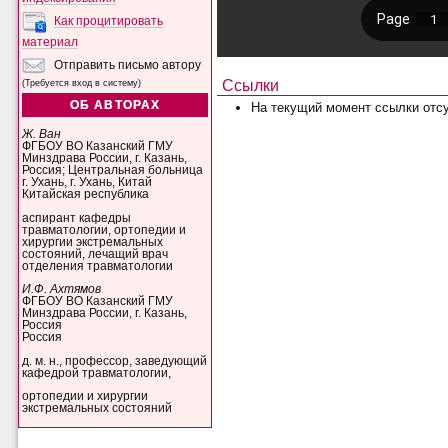
Как процитировать
материал
Отправить письмо автору
Ссылки
(Требуется вход в систему)
ОБ АВТОРАХ
На текущий момент ссылки отсу
Ж. Ван
ФГБОУ ВО Казанский ГМУ
Минздрава России, г. Казань,
Россия; Центральная больница
г. Ухань, г. Ухань, Китай
Китайская республика
аспирант кафедры
травматологии, ортопедии и
хирургии экстремальных
состояний, лечащий врач
отделения травматологии
И.Ф. Ахтямов
ФГБОУ ВО Казанский ГМУ
Минздрава России, г. Казань,
Россия
Россия
д. м. н., профессор, заведующий
кафедрой травматологии,
ортопедии и хирургии
экстремальных состояний