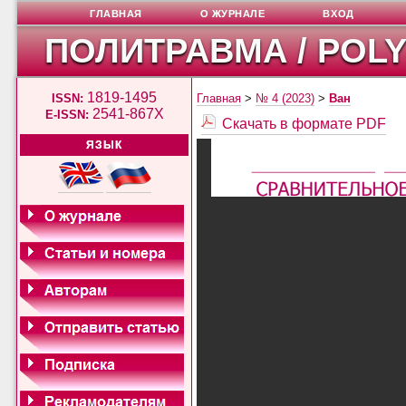
ГЛАВНАЯ
О ЖУРНАЛЕ
ВХОД
ПОЛИТРАВМА / POL
1819-1495
ISSN:
Главная
>
№ 4 (2023)
>
Ван
2541-867X
E-ISSN:
Скачать в формате PDF
ЯЗЫК