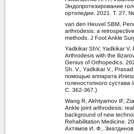
Эндопротезирование голе
ортопедии. 2021. Т. 27, №
van den Heuvel SBM, Penn
arthrodesis: a retrospectiv
methods. J Foot Ankle Surg
Yadkikar ShV, Yadkikar V,
Arthrodesis with the Ilizarov
Genius of Orthopedics. 20
Sh. V., Yadkikar V., Prasa
помощью аппарата Илиза
голеностопного сустава //
С. 362-367.)
Wang R, Akhtyamov IF, Zi
Ankle joint arthrodesis: rea
background of new technolog
Rehabilitation Medicine. 2
Ахтямов И. Ф., Зиатдинов