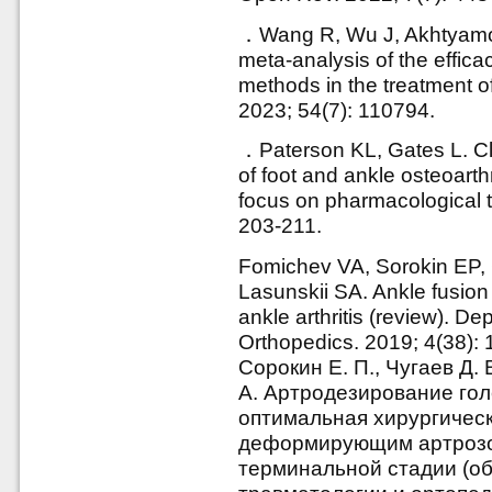
．Wang R, Wu J, Akhtyamov 
meta-analysis of the efficac
methods in the treatment of
2023; 54(7): 110794.
．Paterson KL, Gates L. C
of foot and ankle osteoarth
focus on pharmacological t
203-211.
Fomichev VA, Sorokin EP,
Lasunskii SA. Ankle fusion 
ankle arthritis (review). 
Orthopedics. 2019; 4(38): 
Сорокин Е. П., Чугаев Д. 
А. Артродезирование гол
оптимальная хирургическ
деформирующим артрозо
терминальной стадии (об