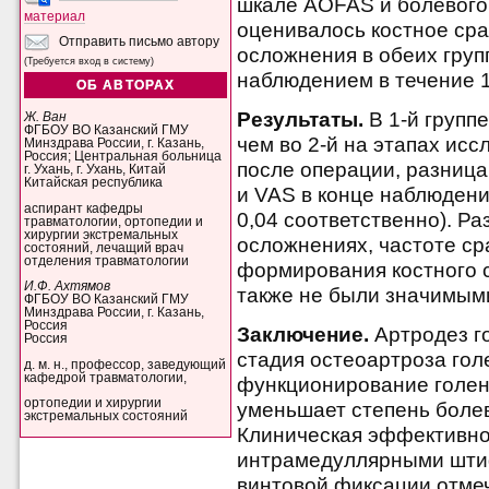
шкале AOFAS и болевого 
материал
оценивалось костное ср
Отправить письмо автору
осложнения в обеих груп
(Требуется вход в систему)
наблюдением в течение 1
ОБ АВТОРАХ
Результаты.
В 1-й групп
Ж. Ван
ФГБОУ ВО Казанский ГМУ
чем во 2-й на этапах исс
Минздрава России, г. Казань,
Россия; Центральная больница
после операции, разниц
г. Ухань, г. Ухань, Китай
Китайская республика
и VAS в конце наблюдения
аспирант кафедры
0,04 соответственно). Р
травматологии, ортопедии и
хирургии экстремальных
осложнениях, частоте с
состояний, лечащий врач
отделения травматологии
формирования костного 
И.Ф. Ахтямов
также не были значимым
ФГБОУ ВО Казанский ГМУ
Минздрава России, г. Казань,
Россия
Заключение.
Артродез г
Россия
стадия остеоартроза гол
д. м. н., профессор, заведующий
кафедрой травматологии,
функционирование голено
ортопедии и хирургии
уменьшает степень болев
экстремальных состояний
Клиническая эффективно
интрамедуллярными штиф
винтовой фиксации отме