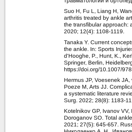
травматологии и ортопеди
Suo H, Fu L, Liang H, Wan
arthritis treated by ankle a
the transfibular approach: 
2020; 12(4): 1108-1119.
Tanaka Y. Current concepts 
the ankle. In: Sports Injuri
d'Hooghe, P., Hunt, K., Ker
Springer, Berlin, Heidelber
https://doi.org/10.1007/9
Hermus JP, Voesenek JA, 
Poeze M, Arts JJ. Complicat
a systematic literature rev
Surg. 2022; 28(8): 1183-11
Kotelnikov GP, Ivanov VV,
Doroganov SO. Total ankle
2021; 27(5): 645-657. Russ
Николаенко А. Н., Иванов