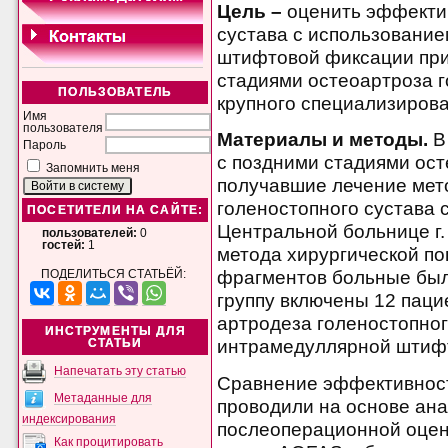
Цель –
оценить эффектив
сустава с использовани
штифтовой фиксации при
стадиями остеоартроза г
ПОЛЬЗОВАТЕЛЬ
крупного специализирова
Имя
пользователя
Материалы и методы.
В
Пароль
с поздними стадиями ост
Запомнить меня
получавшие лечение мет
голеностопного сустава с 
ПОСЕТИТЕЛИ НА САЙТЕ:
Центральной больнице г. 
пользователей:
0
гостей:
1
метода хирургической п
фрагментов больные были
ПОДЕЛИТЬСЯ СТАТЬЁЙ:
группу включены 12 паци
артродеза голеностопног
ИНСТРУМЕНТЫ ДЛЯ
интрамедуллярной штиф
СТАТЬИ
Напечатать эту статью
Сравнение эффективност
Метаданные для
проводили на основе ан
индексирования
послеоперационной оце
Как процитировать