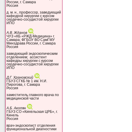
России, г. Самара
Россия
д. м. н., профессор, заведующий
кафедрой хирургии с курсом
сердечно-сосудистой хирургии
ИПО
А.В. Жданов
ЧУЗ «КБ «РЖД-Медицина» г.
Самара; ФГБОУ ВО СамГМУ
Минздрава России, г. Самара
Россия
заведующий эндоскопическим
отделением; ассистент
кафедры хирургии с курсом
сердечно-сосудистой хирургии
ИПО
Д.Г. Храновский
ГБУЗ СГКБ № 1 им. Н.И.
Пирогова, г. Самара
Россия
заместитель главного врача по
медицинской части
А.Б. Акопян
ГБУЗ СО «Кинельская ЦРБ», г.
Кинель
Россия
врач-эндоскопист отделения
функциональной диагностики