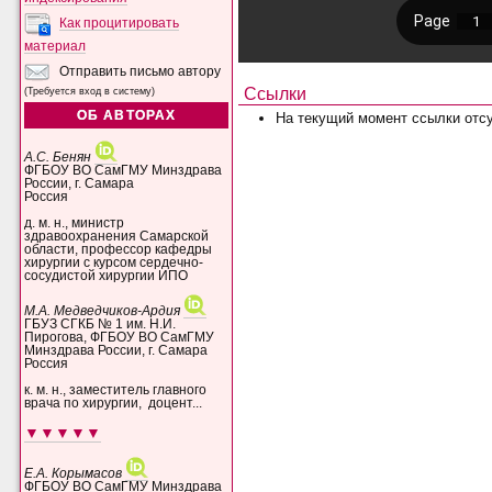
Как процитировать
материал
Отправить письмо автору
Ссылки
(Требуется вход в систему)
ОБ АВТОРАХ
На текущий момент ссылки отсу
А.С. Бенян
ФГБОУ ВО СамГМУ Минздрава
России, г. Самара
Россия
д. м. н., министр
здравоохранения Самарской
области, профессор кафедры
хирургии с курсом сердечно-
сосудистой хирургии ИПО
М.А. Медведчиков-Ардия
ГБУЗ СГКБ № 1 им. Н.И.
Пирогова, ФГБОУ ВО СамГМУ
Минздрава России, г. Самара
Россия
к. м. н., заместитель главного
врача по хирургии, доцент...
▼▼▼▼▼
Е.А. Корымасов
ФГБОУ ВО СамГМУ Минздрава