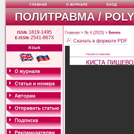
ГЛАВНАЯ
О ЖУРНАЛЕ
ВХОД
ПОЛИТРАВМА / POL
1819-1495
ISSN:
Главная
>
№ 4 (2023)
>
Бенян
2541-867X
E-ISSN:
Скачать в формате PDF
ЯЗЫК