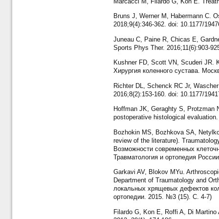
Marcacci M, Filardo G, Kon E. Treatm
Bruns J, Werner M, Habermann C. Oste
2018;9(4):346-362. doi: 10.1177/19
Juneau C, Paine R, Chicas E, Gardner
Sports Phys Ther. 2016;11(6):903-92
Kushner FD, Scott VN, Scuderi JR. K
Хирургия коленного сустава. Москв
Richter DL, Schenck RC Jr, Wascher DC
2016;8(2):153-160. doi: 10.1177/194
Hoffman JK, Geraghty S, Protzman NM.
postoperative histological evaluatio
Bozhokin MS, Bozhkova SA, Netylko GI.
review of the literature). Traumatol
Возможности современных клеточны
Травматология и ортопедия России.
Garkavi AV, Blokov MYu. Arthroscopic
Department of Traumatology and Ort
локальных хрящевых дефектов коле
ортопедии. 2015. №3 (15). С. 4-7)
Filardo G, Kon E, Roffi A, Di Martino