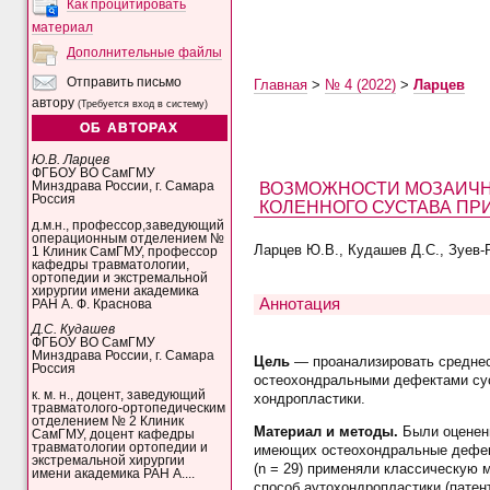
Как процитировать
материал
Дополнительные файлы
Отправить письмо
Главная
>
№ 4 (2022)
>
Ларцев
автору
(Требуется вход в систему)
ОБ АВТОРАХ
Ю.В. Ларцев
ФГБОУ ВО СамГМУ
ВОЗМОЖНОСТИ МОЗАИЧН
Минздрава России, г. Самара
Россия
КОЛЕННОГО СУСТАВА ПР
д.м.н., профессор,заведующий
операционным отделением №
Ларцев Ю.В., Кудашев Д.С., Зуев-Р
1 Клиник СамГМУ, профессор
кафедры травматологии,
ортопедии и экстремальной
хирургии имени академика
Аннотация
РАН А. Ф. Краснова
Д.С. Кудашев
ФГБОУ ВО СамГМУ
Минздрава России, г. Самара
Цель
— проанализировать среднес
Россия
остеохондральными дефектами сус
к. м. н., доцент, заведующий
хондропластики.
травматолого-ортопедическим
отделением № 2 Клиник
Материал и методы.
Были оценены
СамГМУ, доцент кафедры
травматологии ортопедии и
имеющих остеохондральные дефект
экстремальной хирургии
(n = 29) применяли классическую м
имени академика РАН А....
способ аутохондропластики (патен