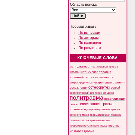
Область поиска
Просматривать
По выпускам
По авторам
По названию
По разделам
КЛЮЧЕВЫЕ СЛОВА
дети
диагностика
закрытая травма
интенсивная терапия
живота
коленный сустав
летальность
микрохирургия
огнестрельные ранения
остеосинтез
осложнения
острый
респираторный дистресс-синдром
политравма
реабилитация
сочетанная травма
сепсис
тотальное эндопротезирование
травма
спинного мозга
травматическая болезнь
спинного мозга
травматическое
черепно-
повреждение спинного мозга
мозговая травма