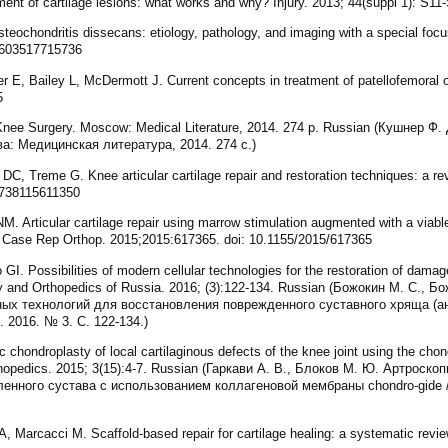
ent of cartilage lesions: what works and why? Injury. 2013; 44(suppl 1): S11
ochondritis dissecans: etiology, pathology, and imaging with a special focus 
47603517715736
 E, Bailey L, McDermott J. Current concepts in treatment of patellofemoral o
5
nee Surgery. Moscow: Medical Literature, 2014. 274 p. Russian (Кушнер Ф. 
а: Медицинская литература, 2014. 274 с.)
, Treme G. Knee articular cartilage repair and restoration techniques: a revi
1738115611350
 Articular cartilage repair using marrow stimulation augmented with a viable
n. Case Rep Orthop. 2015;2015:617365. doi: 10.1155/2015/617365
 Possibilities of modern cellular technologies for the restoration of damaged 
ogy and Orthopedics of Russia. 2016; (3):122-134. Russian (Божокин М. С., Б
х технологий для восстановления поврежденного суставного хряща (ана
 2016. № 3. С. 122-134.)
 chondroplasty of local cartilaginous defects of the knee joint using the ch
hopedics. 2015; 3(15):4-7. Russian (Гаркави А. В., Блоков М. Ю. Артроск
нного сустава с использованием коллагеновой мембраны chondro-gide 
 A, Marcacci M. Scaffold-based repair for cartilage healing: a systematic revi