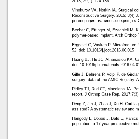
2013; 29(1): 174-186
Vinokurov VA, Norkin IA. Surgical cor
Reconstructive Surgery. 2015; 3(4)
регенерация гиалинового хряща // 
Becher C, Ettinger M, Ezechieli M, Ka
polymer-based implant. Arch Orthop 
Erggelet C, Vavken P. Microfracture f
52. doi: 10.1016/j.jcot.2016.06.015
Huang BJ, Hu JC, Athanasiou KA. Cell-
doi: 10.1016/j.biomaterials.2016.04.0
Gille J, Behrens P, Volpi P, de Giro
surgery: data of the AMIC Registry. 
Ridley TJ, Rud CT, Macalena JA. Pate
report. J Orthop Case Rep. 2017;7(3)
Deng Z, Jin J, Zhao J, Xu H. Cartilag
assisted? A systematic review and m
Hangody L, Dobos J, Baló E, Pánics G
population: a 17-year prospective m