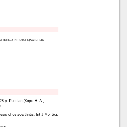
и явных и потенциальных
128 p. Russian (Корж Н. А.,
)
s of osteoarthritis. Int J Mol Sci.