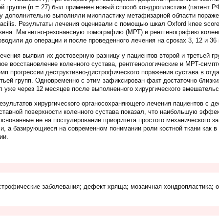
ей группе (n = 27) был применен новый способ хондропластики (патент Р
ody дополнительно выполняли миопластику метафизарной области пора
cilis. Результаты лечения оценивали с помощью шкал Oxford knee sco
кена. Магнитно-резонансную томографию (МРТ) и рентгенографию колен
водили до операции и после проведенного лечения на сроках 3, 12 и 36
ечения выявил их достоверную разницу у пациентов второй и третьей гр
ое восстановление коленного сустава, рентгенологические и МРТ-симпт
емп прогрессии деструктивно-дистрофического поражения сустава в от
етьей групп. Одновременно с этим зафиксирован факт достаточно близки
п уже через 12 месяцев после выполненного хирургического вмешательс
езультатов хирургического органосохраняющего лечения пациентов с д
тавной поверхности коленного сустава показал, что наибольшую эффе
основанные не на постулировании приоритета простого механического з
, а базирующиеся на современном понимании роли костной ткани как в п
ии.
истрофические заболевания; дефект хряща; мозаичная хондропластика; 