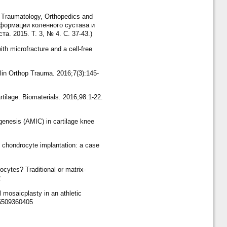
ic Traumatology, Orthopedics and
деформации коленного сустава и
. 2015. Т. 3, № 4. С. 37-43.)
th microfracture and a cell-free
 Clin Orthop Trauma. 2016;7(3):145-
rtilage. Biomaterials. 2016;98:1-22.
genesis (AMIC) in cartilage knee
s chondrocyte implantation: a case
cytes? Traditional or matrix-
2
mosaicplasty in an athletic
46509360405