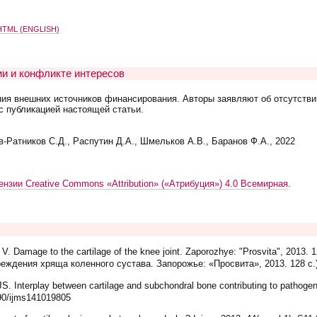
TML (ENGLISH)
и и конфликте интересов
ния внешних источников финансирования. Авторы заявляют об отсутстви
с публикацией настоящей статьи.
-Ратников С.Д., Распутин Д.А., Шмельков А.В., Баранов Ф.А., 2022
ензии Creative Commons «Attribution» («Атрибуция») 4.0 Всемирная
.
 Damage to the cartilage of the knee joint. Zaporozhye: "Prosvita", 2013. 
еждения хряща коленного сустава. Запорожье: «Просвита», 2013. 128 с.
Interplay between cartilage and subchondral bone contributing to pathogenesi
390/ijms141019805