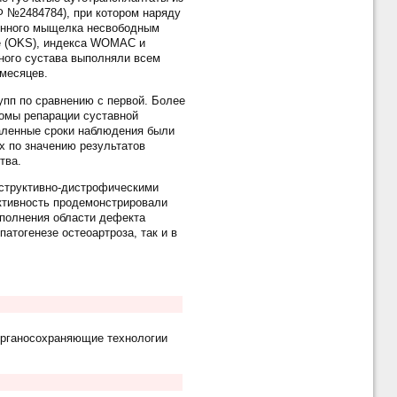
Ф №2484784), при котором наряду
женного мыщелка несвободным
re (OKS), индекса WOMAC и
ного сустава выполняли всем
 месяцев.
упп по сравнению с первой. Более
омы репарации суставной
даленные сроки наблюдения были
х по значению результатов
тва.
еструктивно-дистрофическими
ктивность продемонстрировали
аполнения области дефекта
атогенезе остеоартроза, так и в
органосохраняющие технологии