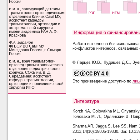
Россия
к. м. н., заведующий детским
травматолого-ортопедическим
PDF
HTML
H
отделением Клиник СамГМУ,
ассистент кафедры
травматологии, ортопедии и
экстремальной хирургии
имени академика РАН А. Ф.
Информация о финансировани
Краснова
Ф.А. Баранов
Работа выполнена без использова
ФГБОУ ВО СамГМУ
конфликтов интересов, связанных 
Минздрава России, г. Самара
Россия
к. м. н., врач травматолог-
© Ларцев Ю.В., Кудашев Д.С., Зуев
ортопед травматологического
отделения педиатрического
корпуса, СОКБ им. В. Д.
Середавина; ассистент
кафедры травматологии,
Это произведение доступно по
лиц
ортопедии и поликлинической
хирургии ИПО
Литература
Korzh NA, Golovakha ML, Orlyansky V.
Головаха М. Л., Орлянский В. Повр
Sharma AR, Jagga S, Lee SS, Nam JS. 
2013;14(10):19805-19830. doi: 10.3