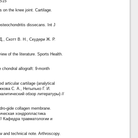
-S15
on the knee joint. Cartilage.
steochondritis dissecans. Int J
Д., Скотт В. Н., Скудери Ж. Р.
ew of the literature. Sports Health.
 chondral allograft: 9-month
articular cartilage (analytical
ожкова С. А., Нетылько Г. И.
литический обзор литературы) //
ondro-gide collagen membrane.
опическая хондропластика
// Кафедра травматологии и
ew and technical note. Arthroscopy.