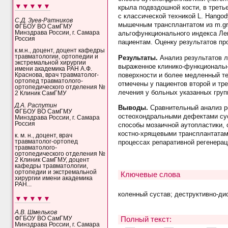
▼▼▼▼▼
крыла подвздошной кости, в треть
с классической техникой L. Hang
С.Д. Зуев-Ратников
мышечным трансплантатом из m.gra
ФГБОУ ВО СамГМУ
Минздрава России, г. Самара
альгофункционального индекса Ле
Россия
пациентам. Оценку результатов про
к.м.н., доцент, доцент кафедры
травматологии, ортопедии и
Результаты.
Анализ результатов л
экстремальной хирургии
выраженное клинико-функциональн
имени академика РАН А.Ф.
поверхности и более медленный т
Краснова, врач травматолог-
ортопед травматолого-
отмечены у пациентов второй и тр
ортопедического отделения №
лечения у больных указанных груп
2 Клиник СамГМУ
Д.А. Распутин
Выводы.
Сравнительный анализ р
ФГБОУ ВО СамГМУ
остеохондральными дефектами сус
Минздрава России, г. Самара
Россия
способы мозаичной аутопластики, 
костно-хрящевыми трансплантатами
к. м. н., доцент, врач
процессах репаративной регенерац
травматолог-ортопед
травматолого-
ортопедического отделения №
2 Клиник СамГМУ, доцент
кафедры травматологии,
ортопедии и экстремальной
Ключевые слова
хирургии имени академика
РАН...
коленный сустав; деструктивно-д
▼▼▼▼▼
А.В. Шмельков
Полный текст:
ФГБОУ ВО СамГМУ
Минздрава России, г. Самара