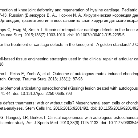
rection of knee joint deformity and regeneration of hyaline cartilage. Pediatr
:37-43. Russian (Винокуров В. А., Норкин И. А. Хирургическая коррекция 
Ортопедия, травматология и восстановительная хирургия детского возраста
ps C, Ewig M, Smith T. Repair of retropatellar cartilage defects in the knee wi
Trauma Surg. 2015;135(7):1003-1010. doi: 10.1007/s00402-015-2235-5
or the treatment of cartilage defects in the knee joint - A golden standard? J
based tissue engineering strategies used in the clinical repair of articular ca
18
lamo L, Reiss E, Zoch W, et al. Outcome of autologous matrix induced chondro
Arch. Orthop. Trauma Surg. 2013; 133(1): 87-93
llofemoral articulating osteochondral (Kissing) lesion treated with autologou
:41-44. doi: 10.13107/jocr.2250-0685.798
e defect treatments: with or without cells? Mesenchymal stem cells or chondro
eta-analyses. Stem Cells Int. 2016;2016:9201492. doi: 10.1155/2016/920149
, Hangody LR, Berkes I. Clinical experiences with autologous osteochondral 
ulticenter study. Am J Sports Med. 2010;38(6):1125-1133. doi: 10.1177/03635