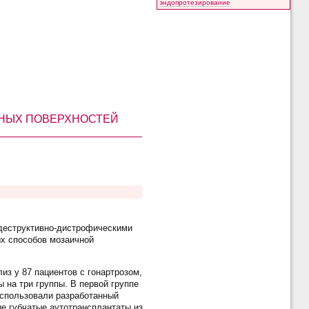
эндопротезирование
НЫХ ПОВЕРХНОСТЕЙ
деструктивно-дистрофическими
х способов мозаичной
из у 87 пациентов с гонартрозом,
на три группы. В первой группе
 использовали разработанный
е губчатые аутотрансплантаты из