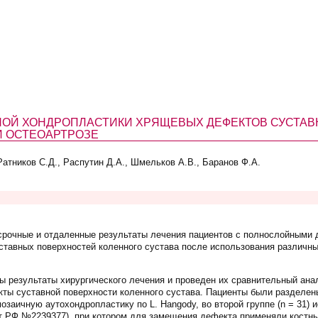
ОЙ ХОНДРОПЛАСТИКИ ХРЯЩЕВЫХ ДЕФЕКТОВ СУСТАВ
И ОСТЕОАРТРОЗЕ
атников С.Д., Распутин Д.А., Шмельков А.В., Баранов Ф.А.
рочные и отдаленные результаты лечения пациентов с полнослойными 
тавных поверхностей коленного сустава после использования различны
 результаты хирургического лечения и проведен их сравнительный анал
ы суставной поверхности коленного сустава. Пациенты были разделены 
озаичную аутохондропластику по L. Hangody, во второй группе (n = 31)
т РФ №2239377), при котором для замещения дефекта применяли костны