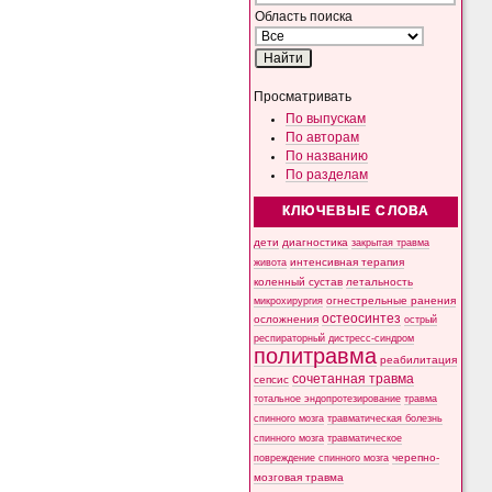
Область поиска
Просматривать
По выпускам
По авторам
По названию
По разделам
КЛЮЧЕВЫЕ СЛОВА
дети
диагностика
закрытая травма
интенсивная терапия
живота
коленный сустав
летальность
микрохирургия
огнестрельные ранения
остеосинтез
осложнения
острый
респираторный дистресс-синдром
политравма
реабилитация
сочетанная травма
сепсис
тотальное эндопротезирование
травма
спинного мозга
травматическая болезнь
спинного мозга
травматическое
черепно-
повреждение спинного мозга
мозговая травма