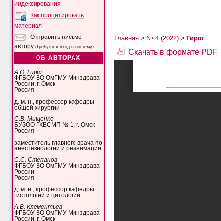
индексирования
Как процитировать
материал
Отправить письмо
Главная
>
№ 4 (2022)
>
Гирш
автору
(Требуется вход в систему)
Скачать в формате PDF
ОБ АВТОРАХ
А.О. Гирш
ФГБОУ ВО ОмГМУ Минздрава
России, г. Омск
Россия
д. м. н., профессор кафедры
общей хирургии
С.В. Мищенко
БУЗОО ГКБСМП № 1, г. Омск
Россия
заместитель главного врача по
анестезиологии и реанимации
С.С. Степанов
ФГБОУ ВО ОмГМУ Минздрава
России
Россия
д. м. н., профессор кафедры
гистологии и цитологии
А.В. Клементьев
ФГБОУ ВО ОмГМУ Минздрава
России, г. Омск