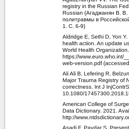
registry in the Russian Fed
Russian (Агаджанян В. В.
политравмы в Российской
1. С. 6-9)
Aldridge E, Sethi D, Yon Y. 
health action. An update u
World Health Organization.
https://www.euro.who.int/
web-version.pdf (accessed
Ali Ali B, Lefering R, Bel
Major Trauma Registry of 
correctness. Int J InjCont
10.1080/17457300.2018.
American College of Surge
Data Dictionary. 2021. Avai
http://www.ntdsdictionary.
Asadi F, Paydar S. Present