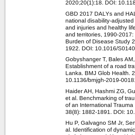
2020;20(1):18. DOI: 10.1
GBD 2017 DALYs and HALE 
national disability-adjuste
and injuries and healthy l
and territories, 1990-2017:
Burden of Disease Study 2
1922. DOI: 10.1016/S014
Gobyshanger T, Bales AM
Establishment of a road traf
Lanka. BMJ Glob Health. 2
10.1136/bmjgh-2019-0018
Haider AH, Hashmi ZG, Gup
et al. Benchmarking of tra
of an International Trauma
38(8): 1882-1891. DOI: 1
Hu P, Galvagno SM Jr, Sen 
al. Identification of dynam