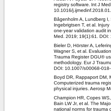
registry software. Int J Me
10.1016/j.ijmedinf.2018.01
Bågenholm A, Lundberg I, 
Ingebrigtsen T, et al. Injur
one-year validation audit 
Med. 2019; 19(1):61. DOI
Bieler D, Hörster A, Lefer
Wagner S, et al. Evaluation 
Trauma Register DGU® us
methodology. Eur J Traum
DOI: 10.1007/s00068-018
Boyd DR, Rappaport DM, M
Computerized trauma regist
physical injuries. Aerosp 
Champion HR, Copes WS, 
Bain LW Jr, et al. The Maj
national norms for trauma 