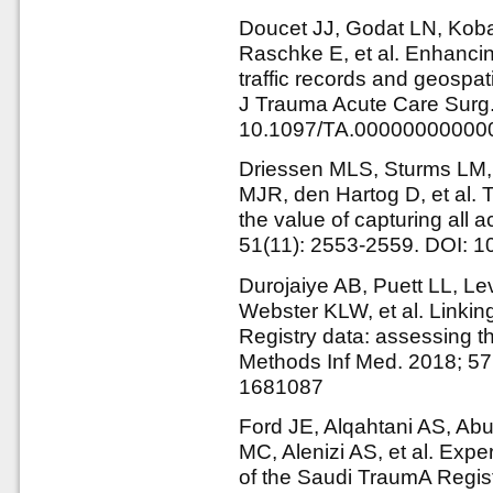
Doucet JJ, Godat LN, Koba
Raschke E, et al. Enhancing
traffic records and geospati
J Trauma Acute Care Surg.
10.1097/TA.00000000000
Driessen MLS, Sturms LM,
MJR, den Hartog D, et al. 
the value of capturing all 
51(11): 2553-2559. DOI: 10
Durojaiye AB, Puett LL, L
Webster KLW, et al. Linkin
Registry data: assessing th
Methods Inf Med. 2018; 57
1681087
Ford JE, Alqahtani AS, Ab
MC, Alenizi AS, et al. Exp
of the Saudi TraumA Regis