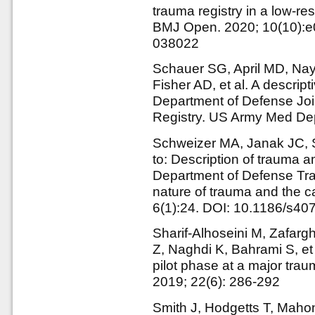
trauma registry in a low-re
BMJ Open. 2020; 10(10):e
038022
Schauer SG, April MD, Nay
Fisher AD, et al. A descript
Department of Defense Jo
Registry. US Army Med Dep
Schweizer MA, Janak JC, S
to: Description of trauma
Department of Defense Tra
nature of trauma and the c
6(1):24. DOI: 10.1186/s40
Sharif-Alhoseini M, Zafarg
Z, Naghdi K, Bahrami S, et 
pilot phase at a major trau
2019; 22(6): 286-292
Smith J, Hodgetts T, Maho