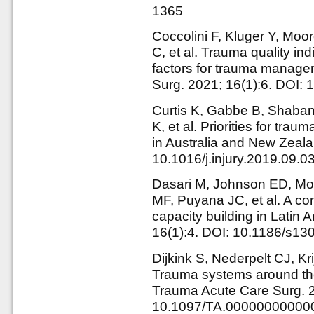
1365
Coccolini F, Kluger Y, Mo
C, et al. Trauma quality ind
factors for trauma manage
Surg. 2021; 16(1):6. DOI:
Curtis K, Gabbe B, Shaban
K, et al. Priorities for tra
in Australia and New Zealan
10.1016/j.injury.2019.09.0
Dasari M, Johnson ED, Mo
MF, Puyana JC, et al. A c
capacity building in Latin
16(1):4. DOI: 10.1186/s1
Dijkink S, Nederpelt CJ, K
Trauma systems around the
Trauma Acute Care Surg. 2
10.1097/TA.00000000000