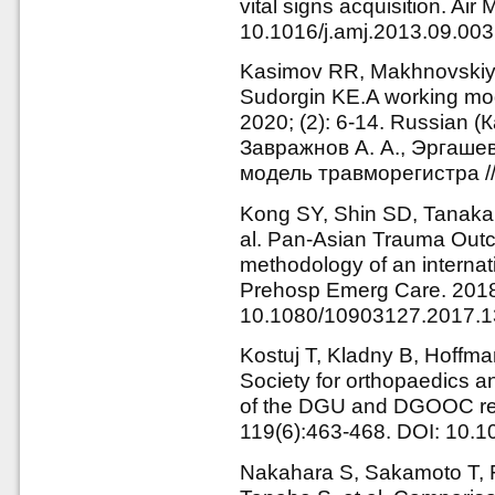
vital signs acquisition. Air
10.1016/j.amj.2013.09.003
Kasimov RR, Makhnovskiy 
Sudorgin KE.A working mode
2020; (2): 6-14. Russian (
Завражнов А. А., Эргашев
модель травморегистра //
Kong SY, Shin SD, Tanaka
al. Pan-Asian Trauma Out
methodology of an internati
Prehosp Emerg Care. 2018;
10.1080/10903127.2017.
Kostuj T, Kladny B, Hoffma
Society for orthopaedics a
of the DGU and DGOOC regi
119(6):463-468. DOI: 10.
Nakahara S, Sakamoto T, F