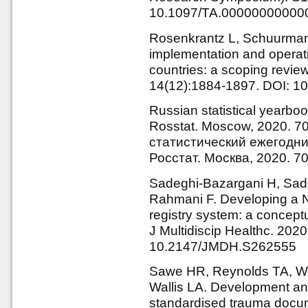
10.1097/TA.00000000000
Rosenkrantz L, Schuurman
implementation and operat
countries: a scoping revie
14(12):1884-1897. DOI: 
Russian statistical yearboo
Rosstat. Моscow, 2020. 7
статистический ежегодник
Росстат. Москва, 2020. 70
Sadeghi-Bazargani H, Sade
Rahmani F. Developing a Nat
registry system: a conceptua
J Multidiscip Healthc. 202
10.2147/JMDH.S262555
Sawe HR, Reynolds TA, We
Wallis LA. Development and
standardised trauma docume