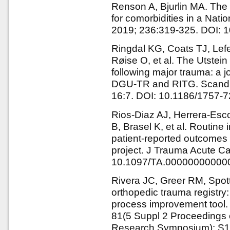
Renson A, Bjurlin MA. The C
for comorbidities in a Nati
2019; 236:319-325. DOI: 1
Ringdal KG, Coats TJ, Lefe
Røise O, et al. The Utstein
following major trauma: a
DGU-TR and RITG. Scand 
16:7. DOI: 10.1186/1757-
Rios-Diaz AJ, Herrera-Esc
B, Brasel K, et al. Routine 
patient-reported outcomes 
project. J Trauma Acute Ca
10.1097/TA.00000000000
Rivera JC, Greer RM, Spot
orthopedic trauma registry: 
process improvement tool.
81(5 Suppl 2 Proceedings o
Research Symposium): S1