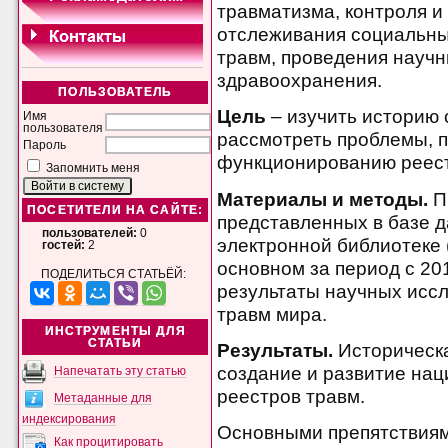
травматизма, контроля и
отслеживания социальны
травм, проведения науч
здравоохранения.
ПОЛЬЗОВАТЕЛЬ
Цель
– изучить историю 
Имя
пользователя
рассмотреть проблемы, 
Пароль
функционированию реест
Запомнить меня
Материалы и методы.
Пр
ПОСЕТИТЕЛИ НА САЙТЕ:
представленных в базе 
пользователей:
0
электронной библиотеке 
гостей:
2
основном за период с 20
ПОДЕЛИТЬСЯ СТАТЬЁЙ:
результаты научных исс
травм мира.
ИНСТРУМЕНТЫ ДЛЯ
СТАТЬИ
Результаты.
Историческ
создание и развитие на
Напечатать эту статью
реестров травм.
Метаданные для
индексирования
Основными препятствиям
Как процитировать