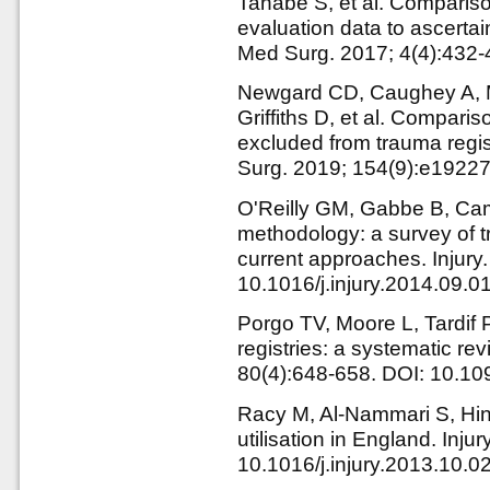
Tanabe S, et al. Compariso
evaluation data to ascerta
Med Surg. 2017; 4(4):432
Newgard CD, Caughey A, M
Griffiths D, et al. Comparis
excluded from trauma regis
Surg. 2019; 154(9):e1922
O'Reilly GM, Gabbe B, Ca
methodology: a survey of t
current approaches. Injury
10.1016/j.injury.2014.09.
Porgo TV, Moore L, Tardif 
registries: a systematic r
80(4):648-658. DOI: 10.
Racy M, Al-Nammari S, Hin
utilisation in England. Inju
10.1016/j.injury.2013.10.0