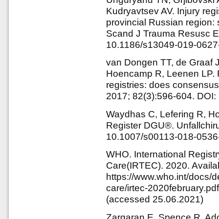
Kudryavtsev AV. Injury regi
provincial Russian region: 
Scand J Trauma Resusc Em
10.1186/s13049-019-0627
van Dongen TT, de Graaf 
Hoencamp R, Leenen LP. Re
registries: does consensu
2017; 82(3):596-604. DO
Waydhas C, Lefering R, Hoe
Register DGU®. Unfallchiru
10.1007/s00113-018-0536
WHO. International Regist
Care(IRTEC). 2020. Availab
https://www.who.int/docs/
care/irtec-2020february.
(accessed 25.06.2021)
Zargaran E, Spence R, Ado