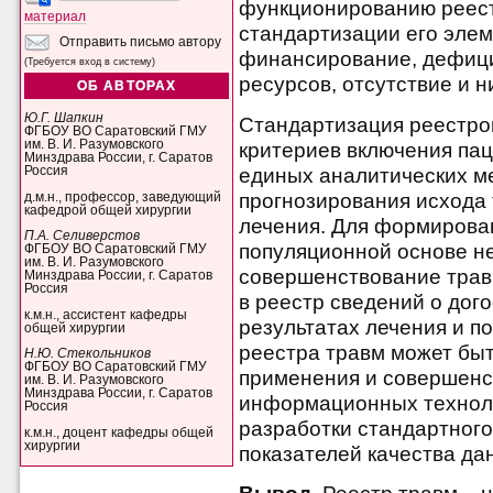
функционированию реест
материал
стандартизации его элем
Отправить письмо автору
финансирование, дефици
(Требуется вход в систему)
ресурсов, отсутствие и н
ОБ АВТОРАХ
Ю.Г. Шапкин
Стандартизация реестро
ФГБОУ ВО Саратовский ГМУ
им. В. И. Разумовского
критериев включения па
Минздрава России, г. Саратов
единых аналитических ме
Россия
прогнозирования исхода 
д.м.н., профессор, заведующий
кафедрой общей хирургии
лечения. Для формирова
П.А. Селиверстов
популяционной основе н
ФГБОУ ВО Саратовский ГМУ
им. В. И. Разумовского
совершенствование трав
Минздрава России, г. Саратов
Россия
в реестр сведений о дог
к.м.н., ассистент кафедры
результатах лечения и п
общей хирургии
реестра травм может быт
Н.Ю. Стекольников
ФГБОУ ВО Саратовский ГМУ
применения и совершенс
им. В. И. Разумовского
Минздрава России, г. Саратов
информационных техноло
Россия
разработки стандартного
к.м.н., доцент кафедры общей
хирургии
показателей качества да