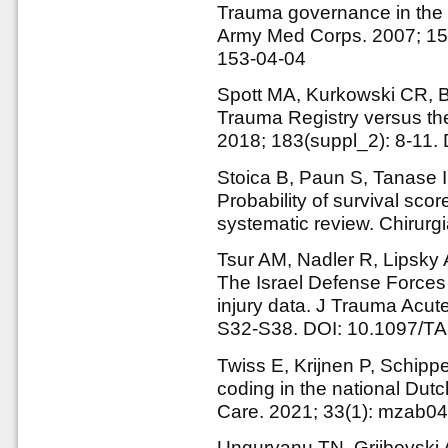
Trauma governance in the 
Army Med Corps. 2007; 153
153-04-04
Spott MA, Kurkowski CR, B
Trauma Registry versus the
2018; 183(suppl_2): 8-11.
Stoica B, Paun S, Tanase I
Probability of survival scor
systematic review. Chirurg
Tsur AM, Nadler R, Lipsky 
The Israel Defense Forces 
injury data. J Trauma Acut
S32-S38. DOI: 10.1097/T
Twiss E, Krijnen P, Schipper
coding in the national Dutc
Care. 2021; 33(1): mzab0
Unguryanu TN, Grjibovski A