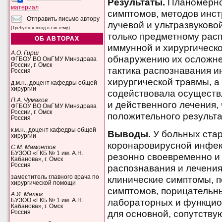
Результаты.
Планомерно
материал
симптомов, методов инс
Отправить письмо автору
лучевой и ультразвуково
(Требуется вход в систему)
только предметному рас
ОБ АВТОРАХ
иммунной и хирургическо
А.О. Гирш
обнаружению их осложне
ФГБОУ ВО ОмГМУ Минздрава
России, г. Омск
тактика распознавания 
Россия
хирургической травмы, а
д.м.н., доцент кафедры общей
хирургии
содействовала осуществ
П.А. Чумаков
и действенного лечения,
ФГБОУ ВО ОмГМУ Минздрава
России, г. Омск
положительного результа
Россия
к.м.н., доцент кафедры общей
Выводы.
У больных стар
хирургии
коронаровирусной инфек
С.М. Мамонтов
БУЗОО «ГКБ № 1 им. А.Н.
резонно своевременно и 
Кабанова», г. Омск
Россия
распознавания и лечени
заместитель главного врача по
клинические симптомы, 
хирургической помощи
симптомов, порицательн
А.И. Малюк
лабораторных и функцио
БУЗОО «ГКБ № 1 им. А.Н.
Кабанова», г. Омск
для основной, сопутству
Россия