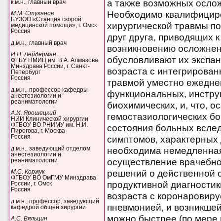
а также возможных осло
к.м.н., главный врач
Необходимо квалифициро
М.М. Стуканов
БУЗОО «Станция скорой
хирургической травмы по
медицинской помощи», г. Омск
Россия
друг друга, приводящих 
д.м.н., главный врач
возникновению осложнени
И.Н. Лейдерман
обусловливают их экспан
ФГБУ НМИЦ им. В.А. Алмазова
Минздрава России, г. Санкт-
возраста с интегрирован
Петербург
Россия
травмой уместно ежедне
д.м.н., профессор кафедры
функциональных, инстру
анестезиологии и
реаниматологии
биохимических, и, что, о
А.И. Ярошецкий
гемостазиологических б
НИИ Клинической хирургии
ФГБОУ ВО РНИМУ им. Н.И.
состояния больных вслед
Пирогова, г. Москва
Россия
симптомов, характерных 
д.м.н., заведующий отделом
необходима немедленная
анестезиологии и
осуществление врачебно
реаниматологии
решений о действенной с
М.С. Коржук
ФГБОУ ВО ОмГМУ Минздрава
продуктивной диагностик
России, г. Омск
Россия
возраста с коронаровир
д.м.н., профессор, заведующий
пневмонией, и возникшей
кафедрой общей хирургии
можно быстрее (по мере
А.С. Вяльцин