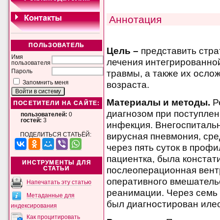
Аннотация
ПОЛЬЗОВАТЕЛЬ
Цель –
представить стра
Имя
лечения интегрированно
пользователя
травмы, а также их осло
Пароль
возраста.
Запомнить меня
Материалы и методы.
Р
ПОСЕТИТЕЛИ НА САЙТЕ:
диагнозом при поступлен
пользователей:
0
гостей:
3
инфекция. Внегоспиталь
вирусная пневмония, сре
ПОДЕЛИТЬСЯ СТАТЬЁЙ:
через пять суток в проф
пациентка, была конста
ИНСТРУМЕНТЫ ДЛЯ
послеоперационная вент
СТАТЬИ
оперативного вмешательс
Напечатать эту статью
реанимации. Через семь 
Метаданные для
был диагностирован иле
индексирования
Как процитировать