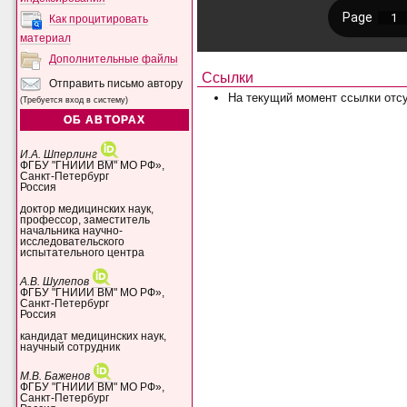
Как процитировать
материал
Дополнительные файлы
Ссылки
Отправить письмо автору
На текущий момент ссылки отсу
(Требуется вход в систему)
ОБ АВТОРАХ
И.А. Шперлинг
ФГБУ "ГНИИИ ВМ" МО РФ»,
Санкт-Петербург
Россия
доктор медицинских наук,
профессор, заместитель
начальника научно-
исследовательского
испытательного центра
А.В. Шулепов
ФГБУ "ГНИИИ ВМ" МО РФ»,
Санкт-Петербург
Россия
кандидат медицинских наук,
научный сотрудник
М.В. Баженов
ФГБУ "ГНИИИ ВМ" МО РФ»,
Санкт-Петербург