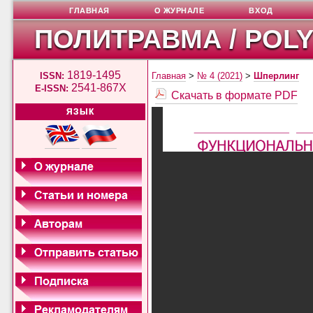
ГЛАВНАЯ
О ЖУРНАЛЕ
ВХОД
ПОЛИТРАВМА / POL
1819-1495
ISSN:
Главная
>
№ 4 (2021)
>
Шперлинг
2541-867X
E-ISSN:
Скачать в формате PDF
ЯЗЫК