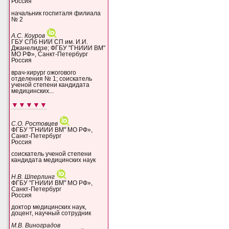
Россия
начальник госпиталя филиала
№ 2
А.С. Коуров
ГБУ СПб НИИ СП им. И.И.
Джанелидзе; ФГБУ "ГНИИИ ВМ"
МО РФ», Санкт-Петербург
Россия
врач-хирург ожогового
отделения № 1; соискатель
ученой степени кандидата
медицинских...
▼▼▼▼▼
С.О. Ростовцев
ФГБУ "ГНИИИ ВМ" МО РФ»,
Санкт-Петербург
Россия
соискатель ученой степени
кандидата медицинских наук
Н.В. Шперлинг
ФГБУ "ГНИИИ ВМ" МО РФ»,
Санкт-Петербург
Россия
доктор медицинских наук,
доцент, научный сотрудник
М.В. Виноградов