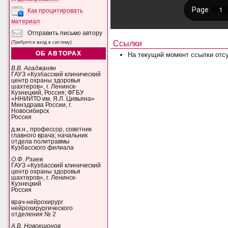
Как процитировать
материал
Отправить письмо автору
Ссылки
(Требуется вход в систему)
ОБ АВТОРАХ
На текущий момент ссылки отсу
В.В. Агаджанян
ГАУЗ «Кузбасский клинический
центр охраны здоровья
шахтеров», г. Ленинск-
Кузнецкий, Россия; ФГБУ
«ННИИТО им. Я.Л. Цивьяна»
Минздрава России, г.
Новосибирск
Россия
д.м.н., профессор, советник
главного врача; начальник
отдела политравмы
Кузбасского филиала
О.Ф. Рзаев
ГАУЗ «Кузбасский клинический
центр охраны здоровья
шахтеров», г. Ленинск-
Кузнецкий
Россия
врач-нейрохирург
нейрохирургического
отделения № 2
А.В. Новокшонов