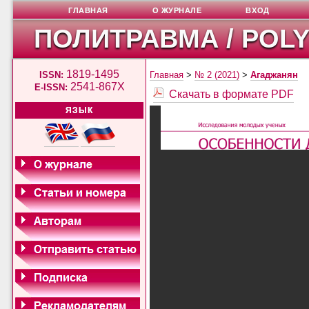
ГЛАВНАЯ
О ЖУРНАЛЕ
ВХОД
ПОЛИТРАВМА / POL
1819-1495
ISSN:
Главная
>
№ 2 (2021)
>
Агаджанян
2541-867X
E-ISSN:
Скачать в формате PDF
ЯЗЫК