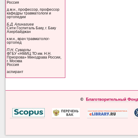
Россия
д.м.н., профессор, профессор
кафедры травматологи и
ортопедии
Б.Д. Алинагиев
Сити Госпиталь Баку, г. Баку
Азербайджан
к.м.н., врач травматолог-
ортопед
П.Н. Суварлы
ФГБУ «НМИЦ ТО им. Н.Н.
Приорова» Минздрава России,
г. Москва
Россия
аспирант
©
Благотворительный Фонд