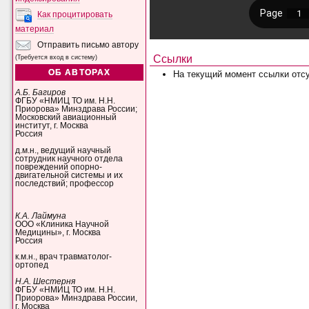
Как процитировать
материал
Отправить письмо автору
Ссылки
(Требуется вход в систему)
ОБ АВТОРАХ
На текущий момент ссылки отсу
А.Б. Багиров
ФГБУ «НМИЦ ТО им. Н.Н.
Приорова» Минздрава России;
Московский авиационный
институт, г. Москва
Россия
д.м.н., ведущий научный
сотрудник научного отдела
повреждений опорно-
двигательной системы и их
последствий; профессор
К.А. Лаймуна
ООО «Клиника Научной
Медицины», г. Москва
Россия
к.м.н., врач травматолог-
ортопед
Н.А. Шестерня
ФГБУ «НМИЦ ТО им. Н.Н.
Приорова» Минздрава России,
г. Москва