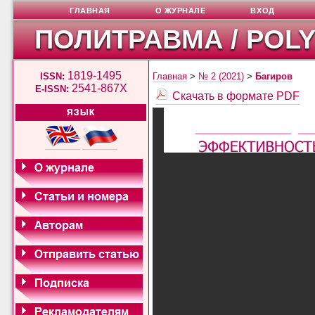
ГЛАВНАЯ
О ЖУРНАЛЕ
ВХОД
ПОЛИТРАВМА / POL
1819-1495
ISSN:
Главная
>
№ 2 (2021)
>
Багиров
2541-867X
E-ISSN:
Скачать в формате PDF
ЯЗЫК