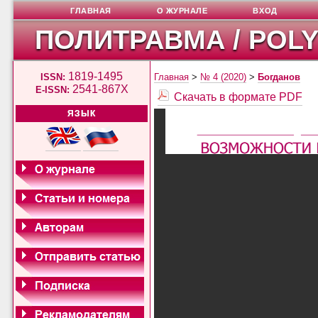
ГЛАВНАЯ
О ЖУРНАЛЕ
ВХОД
ПОЛИТРАВМА / POL
1819-1495
ISSN:
Главная
>
№ 4 (2020)
>
Богданов
2541-867X
E-ISSN:
Скачать в формате PDF
ЯЗЫК