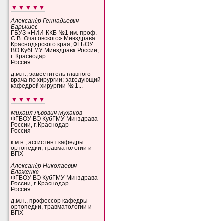
▼▼▼▼▼
Александр Геннадьевич
Барышев
ГБУЗ «НИИ-ККБ №1 им. проф.
С.В. Очаповского» Минздрава
Краснодарского края; ФГБОУ
ВО КубГМУ Минздрава России,
г. Краснодар
Россия
д.м.н., заместитель главного
врача по хирургии; заведующий
кафедрой хирургии № 1...
▼▼▼▼▼
Михаил Львович Муханов
ФГБОУ ВО КубГМУ Минздрава
России, г. Краснодар
Россия
к.м.н., ассистент кафедры
ортопедии, травматологии и
ВПХ
Александр Николаевич
Блаженко
ФГБОУ ВО КубГМУ Минздрава
России, г. Краснодар
Россия
д.м.н., профессор кафедры
ортопедии, травматологии и
ВПХ