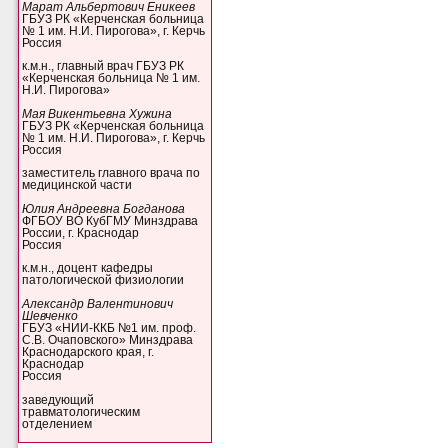
Марат Альбертович Еникеев
ГБУЗ РК «Керченская больница
№ 1 им. Н.И. Пирогова», г. Керчь
Россия
к.м.н., главный врач ГБУЗ РК
«Керченская больница № 1 им.
Н.И. Пирогова»
Мая Викентьевна Хужина
ГБУЗ РК «Керченская больница
№ 1 им. Н.И. Пирогова», г. Керчь
Россия
заместитель главного врача по
медицинской части
Юлия Андреевна Богданова
ФГБОУ ВО КубГМУ Минздрава
России, г. Краснодар
Россия
к.м.н., доцент кафедры
патологической физиологии
Александр Валентинович
Шевченко
ГБУЗ «НИИ-ККБ №1 им. проф.
С.В. Очаповского» Минздрава
Краснодарского края, г.
Краснодар
Россия
заведующий
травматологическим
отделением