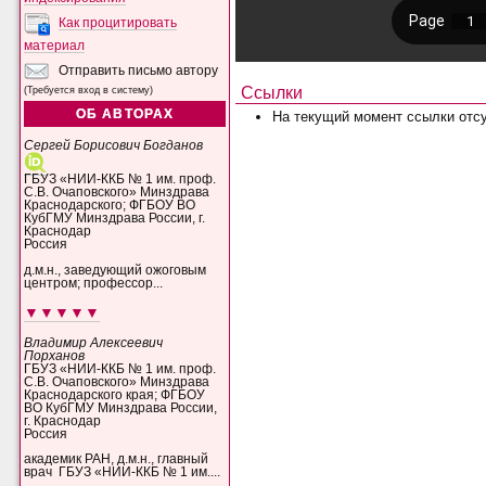
Как процитировать
материал
Отправить письмо автору
Ссылки
(Требуется вход в систему)
ОБ АВТОРАХ
На текущий момент ссылки отсу
Сергей Борисович Богданов
ГБУЗ «НИИ-ККБ № 1 им. проф.
С.В. Очаповского» Минздрава
Краснодарского; ФГБОУ ВО
КубГМУ Минздрава России, г.
Краснодар
Россия
д.м.н., заведующий ожоговым
центром; профессор...
▼▼▼▼▼
Владимир Алексеевич
Порханов
ГБУЗ «НИИ-ККБ № 1 им. проф.
С.В. Очаповского» Минздрава
Краснодарского края; ФГБОУ
ВО КубГМУ Минздрава России,
г. Краснодар
Россия
академик РАН, д.м.н., главный
врач ГБУЗ «НИИ-ККБ № 1 им....